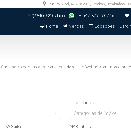
Rua Rouxinol
,
425
,
Sala 01
,
Bombas
,
Bombinhas
,
SC
(47) 98406.6310 aluguel
(47) 3264.6947 fixo
(47) 99923.9944 aluguel
(47) 98879.0739 vendas
Home
Vendas
Locações
Jardi
io abaixo com as características de seu imóvel, nós teremos o prazer 
Tipo do imóvel:
Categorias de imóvel
Nº Suítes:
Nº Banheiros: