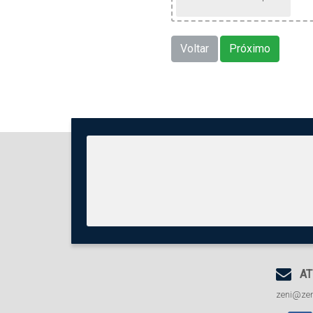
Voltar
Próximo
AT
zeni@zen