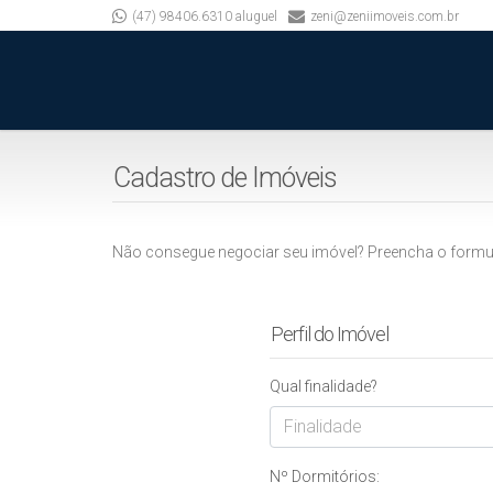
(47) 98406.6310 aluguel
zeni@zeniimoveis.com.br
Cadastro de Imóveis
Não consegue negociar seu imóvel? Preencha o formulár
Perfil do Imóvel
Qual finalidade?
Finalidade
Nº Dormitórios: