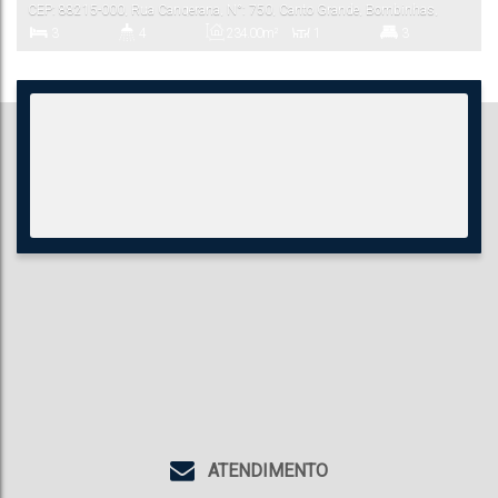
CEP: 88215-000
,
Rua Cangerana
,
N°:
750
,
Canto Grande
,
Bombinhas
,
Santa Catarina
,
Brasil
3
4
234
.00
m²
1
3
Dormitório(s)
Banheiro(s)
Privativo:
Sala(s)
Suíte(s)
300
.00
m²
6
Total:
Vaga(s)
ATENDIMENTO