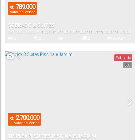
789.000
R$
Valor de Venda
SOBRADO 2 SUÍTES
CEP: 88215-000
,
Rua Jaguar
,
Bombas
,
Bombinhas
,
Santa Catarina
,
Brasil
2
2
1
2
95
.00
m²
Dormitório(s)
Banheiro(s)
Sala(s)
Suíte(s)
Total:
Sobrado
307
1
88
.00
m²
Vaga(s)
Útil:
2.700.000
R$
Valor de Venda
TRIPLEX 3 SUÍTES PISCINA E JARDIM