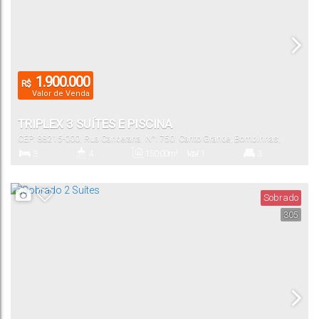
1.900.000
R$
Valor de Venda
TRIPLEX 3 SUÍTES E PISCINA
CEP: 88215-000
,
Rua Cangerana
,
N°:
750
,
Canto Grande
,
Bombinhas
,
Santa Catarina
,
Brasil
3
4
150
.00
m²
1
3
Dormitório(s)
Banheiro(s)
Privativo:
Sala(s)
Suíte(s)
Sobrado
305
200
.00
m²
2 ~ 4
Total:
Vaga(s)