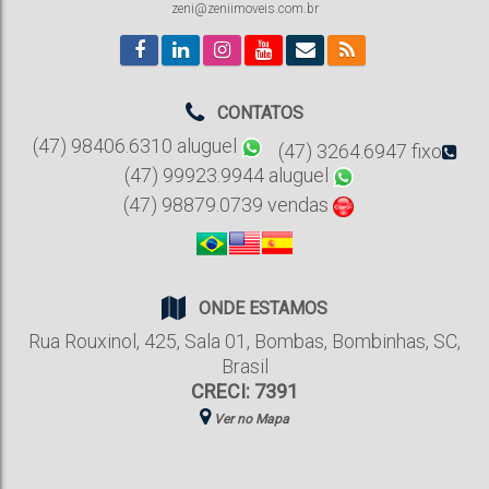
zeni@zeniimoveis.com.br
CONTATOS
(47) 98406.6310 aluguel
(47) 3264.6947 fixo
(47) 99923.9944 aluguel
(47) 98879.0739 vendas
ONDE ESTAMOS
Rua Rouxinol
,
425
,
Sala 01
,
Bombas
,
Bombinhas
,
SC
,
Brasil
CRECI: 7391
Ver no Mapa