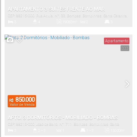
APARTAMENTO 3 SUÍTES FRENTE AO MAR
CEP: 88215-000
,
Rua Aguia
,
N°:
33
,
Bombas
,
Bombinhas
,
Santa Catarina
,
Brasil
3
4
190
.82
m²
2
3
Dormitório(s)
Banheiro(s)
Privativo:
Sala(s)
Suíte(s)
Apartamento
333
207
.31
m²
2
Total:
Vaga(s)
850.000
R$
Valor de Venda
APTO. 3 DORMITÓRIOS - MOBILIADO - BOMBAS
CEP: 88215-000
,
Joao de Barro
,
N°:
711
,
Bombas
,
Bombinhas
,
Santa
Catarina
,
Brasil
3
2 ~ 3
1
1 ~ 3
130
.00
m²
Dormitório(s)
Banheiro(s)
Sala(s)
Suíte(s)
Total: