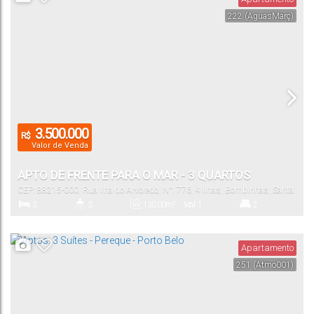
222
(AguasMarç)
125
.00
m²
Útil:
3.500.000
R$
Valor de Venda
APTO DE FRENTE PARA O MAR - 3 QUARTOS
CEP: 88215-000
,
Rua Ilha do Arvoredo
,
N°:
776
,
4 Ilhas
,
Bombinhas
,
Santa
Catarina
,
Brasil
3
3
130
.00
m²
1
2
Dormitório(s)
Banheiro(s)
Privativo:
Sala(s)
Suíte(s)
Apartamento
251
(Atmo001)
170
.00
~
2
150
.00
m²
1700
.00
m²
Total:
Vaga(s)
Útil: