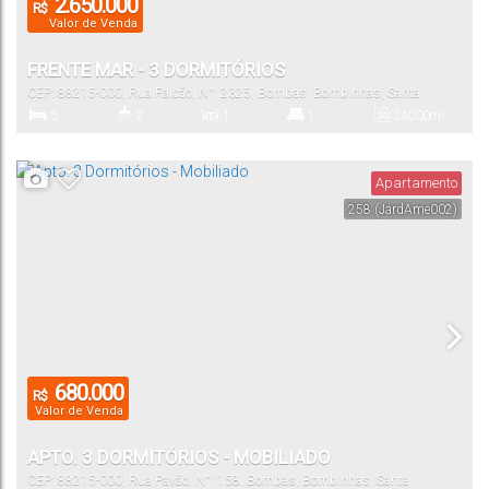
2.650.000
R$
Valor de Venda
FRENTE MAR - 3 DORMITÓRIOS
CEP: 88215-000
,
Rua Falcão
,
N°:
2325
,
Bombas
,
Bombinhas
,
Santa
Catarina
,
Brasil
3
2
1
1
240
.00
m²
Dormitório(s)
Banheiro(s)
Sala(s)
Suíte(s)
Total:
Apartamento
258
(JardAme002)
2
200
.00
m²
Vaga(s)
Útil:
680.000
R$
Valor de Venda
APTO. 3 DORMITÓRIOS - MOBILIADO
CEP: 88215-000
,
Rua Pavão
,
N°:
158
,
Bombas
,
Bombinhas
,
Santa