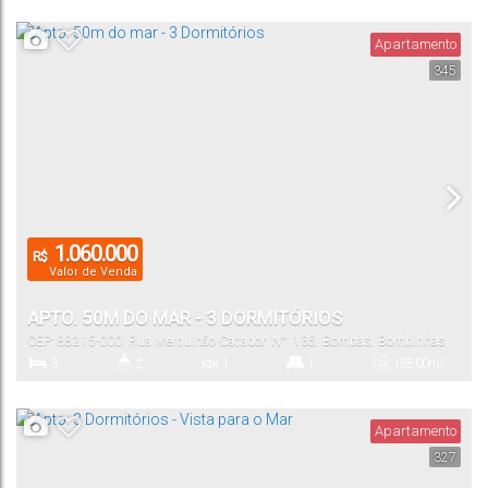
Apartamento
345
1
100
.00
m²
Vaga(s)
Útil:
1.060.000
R$
Valor de Venda
APTO. 50M DO MAR - 3 DORMITÓRIOS
CEP: 88215-000
,
Rua Mergulhão Caçador
,
N°:
135
,
Bombas
,
Bombinhas
,
Santa Catarina
,
Brasil
3
2
1
1
155
.00
m²
Dormitório(s)
Banheiro(s)
Sala(s)
Suíte(s)
Total:
Apartamento
327
1
140
.00
~
150
.00
m²
Vaga(s)
Útil: