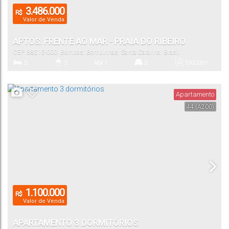
3.486.000
R$
Valor de Venda
APTOS. FRENTE AO MAR - PRAIA DO RIBEIRO
CEP: 88215-000
,
Bombas
,
Bombinhas
,
Santa Catarina
,
Brasil
3
3
1
3
190
.00
m²
Dormitório(s)
Banheiro(s)
Sala(s)
Suíte(s)
Total:
Apartamento
44
(A200)
2
150
.00
m²
Vaga(s)
Útil:
1.100.000
R$
Valor de Venda
APARTAMENTO 3 DORMITÓRIOS