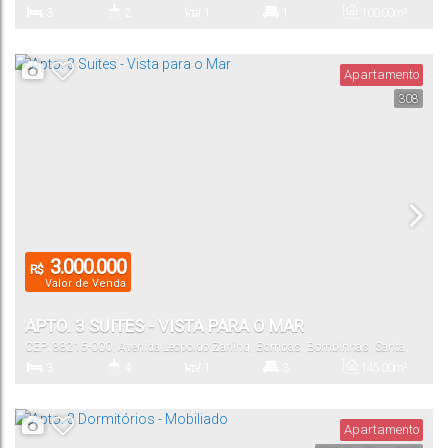
Catarina
,
Brasil
3
2
1
1
100
.00
m²
Dormitório(s)
Banheiro(s)
Sala(s)
Suíte(s)
Total:
Apartamento
308
1
90
.00
m²
Vaga(s)
Útil:
3.000.000
R$
Valor de Venda
APTO. 3 SUITES - VISTA PARA O MAR
CEP: 88215-000
,
Avenida Leopoldo Zarling
,
Bombas
,
Bombinhas
,
Santa
Catarina
,
Brasil
3
4
1
3
145
.00
m²
Dormitório(s)
Banheiro(s)
Sala(s)
Suíte(s)
Total:
Apartamento