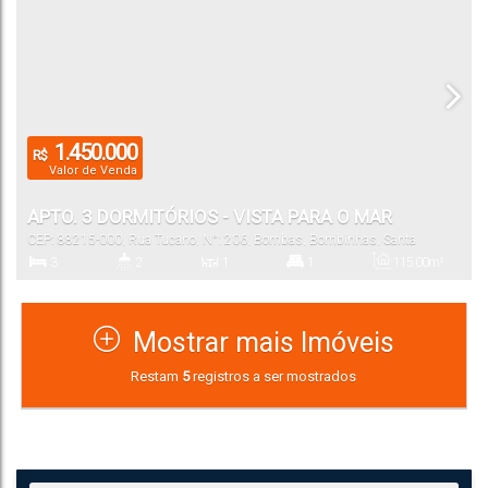
1.450.000
R$
Valor de Venda
APTO. 3 DORMITÓRIOS - VISTA PARA O MAR
CEP: 88215-000
,
Rua Tucano
,
N°:
206
,
Bombas
,
Bombinhas
,
Santa
Catarina
,
Brasil
3
2
1
1
115
.00
m²
Dormitório(s)
Banheiro(s)
Sala(s)
Suíte(s)
Total:
Mostrar mais Imóveis
1
96
.00
m²
Restam
5
registros a ser mostrados
Vaga(s)
Útil: