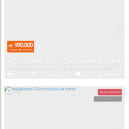
Vaga(s)
990.000
R$
Valor de Venda
APTO. 3 DORMITÓRIOS - 120M DO MAR - VISTA MAR
CEP: 88215-000
,
Rua Sanhaço
,
N°:
136
,
Bombas
,
Bombinhas
,
Santa
Catarina
,
Brasil
3
2
1
1
120
.00
m²
Dormitório(s)
Banheiro(s)
Sala(s)
Suíte(s)
Total:
Apartamento
196
(Paradiso D)
1
90
.00
m²
Vaga(s)
Útil: