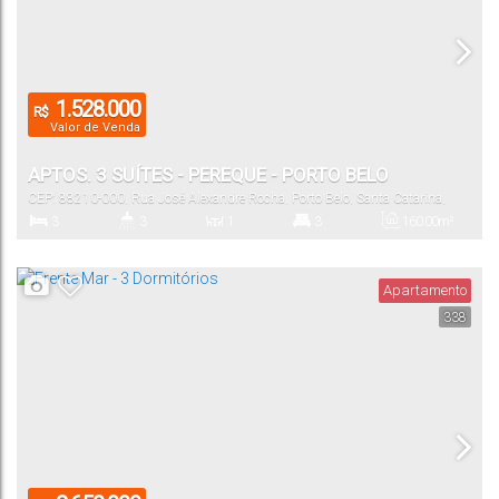
1.528.000
R$
Valor de Venda
APTOS. 3 SUÍTES - PEREQUE - PORTO BELO
CEP: 88210-000
,
Rua José Alexandre Rocha
,
Porto Belo
,
Santa Catarina
,
Brasil
3
3
1
3
160
.00
m²
Dormitório(s)
Banheiro(s)
Sala(s)
Suíte(s)
Total:
Apartamento
338
2
135
.00
~
1350
.00
m²
Vaga(s)
Útil: