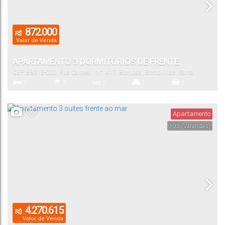
872.000
R$
Valor de Venda
APARTAMENTO 3 DORMITÓRIOS DE FRENTE
CEP: 88215-000
,
Rua Cardeal
,
N°:
417
,
Bombas
,
Bombinhas
,
Santa
Catarina
,
Brasil
3
3
2
2
2
Dormitório(s)
Banheiro(s)
Sala(s)
Suíte(s)
Vaga(s)
Apartamento
195
(Varandas)
99
.00
m²
Útil:
4.270.615
R$
Valor de Venda