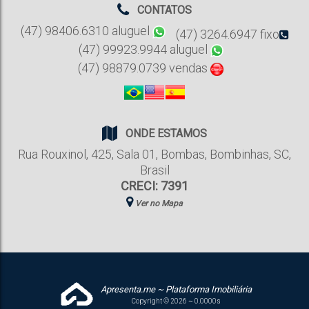
CONTATOS
(47) 98406.6310 aluguel
(47) 3264.6947 fixo
(47) 99923.9944 aluguel
(47) 98879.0739 vendas
ONDE ESTAMOS
Rua Rouxinol
,
425
,
Sala 01
,
Bombas
,
Bombinhas
,
SC
,
Brasil
CRECI: 7391
Ver no Mapa
Apresenta.me ~ Plataforma Imobiliária
Copyright © 2026 ~ 0.0000s