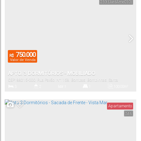
259
(JardAme010)
2
Vaga(s)
750.000
R$
Valor de Venda
APTO. 3 DORMITÓRIOS - MOBILIADO
CEP: 88215-000
,
Rua Pavão
,
N°:
158
,
Bombas
,
Bombinhas
,
Santa
Catarina
,
Brasil
3
2
1
1
100
.00
m²
Dormitório(s)
Banheiro(s)
Sala(s)
Suíte(s)
Total:
Apartamento
346
1
90
.00
m²
Vaga(s)
Útil: