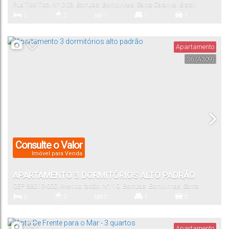
Rua Tico Tico
,
N°:
203
,
Bombas
,
Bombinhas
,
Santa Catarina
,
Brasil
3
2
1
1
1
Dormitório(s)
Banheiro(s)
Sala(s)
Suíte(s)
Vaga(s)
Apartamento
36
(A309)
94
.00
m²
Útil:
Consulte o Valor
Imóvel para Venda
APARTAMENTO 3 DORMITÓRIOS ALTO PADRÃO
CEP: 88215-000
,
Avenida falcão
,
N°:
10
,
Bombas
,
Bombinhas
,
Santa
Catarina
,
Brasil
3
2
2
1
2
Dormitório(s)
Banheiro(s)
Sala(s)
Suíte(s)
Vaga(s)
Apartamento