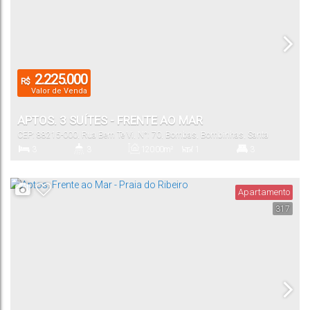
2.225.000
R$
Valor de Venda
APTOS. 3 SUÍTES - FRENTE AO MAR
CEP: 88215-000
,
Rua Bem Te Vi
,
N°:
70
,
Bombas
,
Bombinhas
,
Santa
Catarina
,
Brasil
3
3
120
.00
m²
1
3
Dormitório(s)
Banheiro(s)
Privativo:
Sala(s)
Suíte(s)
Apartamento
317
140
.00
m²
2
Total:
Vaga(s)