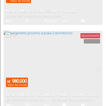
Valor de Venda
APARTAMENTO 3 SUÍTES ALTO PADRÃO
Mariscal
,
Bombinhas
,
Santa Catarina
,
Brasil
3
4
90
.00
m²
2
3
Dormitório(s)
Banheiro(s)
Privativo:
Sala(s)
Suíte(s)
Apartamento
107
(A517)
2
Vaga(s)
980.000
R$
Valor de Venda
APARTAMENTO PRÓXIMO A PRAIA 3 DORMITÓRIOS
CEP: 88215-000
,
Rua Sanhaço
,
N°:
136
,
Bombas
,
Bombinhas
,
Santa
Catarina
,
Brasil
3
1
2
1
1