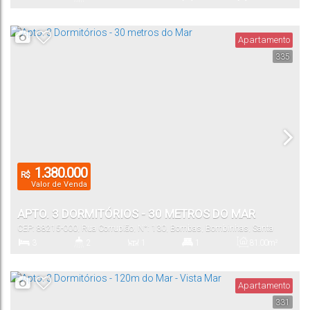
Dormitório(s)
Banheiro(s)
Sala(s)
Suíte(s)
Vaga(s)
Apartamento
335
94
.00
m²
Útil:
1.380.000
R$
Valor de Venda
APTO. 3 DORMITÓRIOS - 30 METROS DO MAR
CEP: 88215-000
,
Rua Corrupião
,
N°:
130
,
Bombas
,
Bombinhas
,
Santa
Catarina
,
Brasil
3
2
1
1
81
.00
m²
Dormitório(s)
Banheiro(s)
Sala(s)
Suíte(s)
Total:
Apartamento
331
1