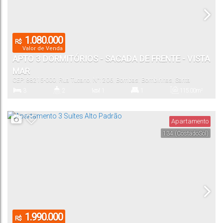
1.080.000
R$
Valor de Venda
APTO 3 DORMITÓRIOS - SACADA DE FRENTE - VISTA
MAR
CEP: 88215-000
,
Rua Tucano
,
N°:
206
,
Bombas
,
Bombinhas
,
Santa
Catarina
,
Brasil
3
2
1
1
115
.00
m²
Dormitório(s)
Banheiro(s)
Sala(s)
Suíte(s)
Total:
Apartamento
134
(CostadoSol)
1
100
.00
m²
Vaga(s)
Útil:
1.990.000
R$