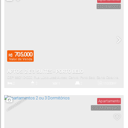
252
(Erati001)
1
46
.00
m²
Vaga(s)
Útil:
705.000
R$
Valor de Venda
APTOS. 2 E 3 SUÍTES - PORTO BELO
CEP: 88210-000
,
Rua Lúcio José Airoso
,
Centro
,
Porto Belo
,
Santa Catarina
,
Brasil
2
2
1
2
110
.00
m²
Dormitório(s)
Banheiro(s)
Sala(s)
Suíte(s)
Total:
LANÇAMENTO
Apartamento
235
(MsPereque0)
2
87
.00
m²
Vaga(s)
Útil: