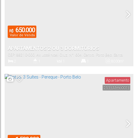
650.000
R$
Valor de Venda
APARTAMENTOS 2 OU 3 DORMITÓRIOS
CEP: 88210-000
,
Av. José Noeli Cruz
,
N°:
604
,
Centro
,
Porto Belo
,
Santa
Catarina
,
Brasil
2
1
1
1
80
.00
m²
Dormitório(s)
Banheiro(s)
Sala(s)
Suíte(s)
Total:
Apartamento
251
(Atmo001)
1
70
.00
m²
Vaga(s)
Útil: