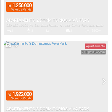
1.256.000
R$
Valor de Venda
APARTAMENTO 2 DORMITÓRIOS VIVA PARK
CEP: 88210-000
,
Av. Gov. Celso Ramos
,
N°:
123
,
Centro
,
Porto Belo
,
Santa
Catarina
,
Brasil
2
3
1
2
134
.00
~
1340
.00
m²
Dormitório(s)
Banheiro(s)
Sala(s)
Suíte(s)
Total:
Apartamento
243
(VivaPark3d)
1
140
.00
m²
Vaga(s)
Útil:
1.922.000
R$
Valor de Venda
APARTAMENTO 3 DORMITÓRIOS VIVA PARK