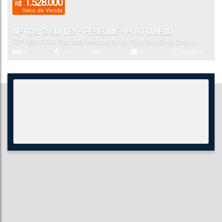
1.528.000
R$
Valor de Venda
APTOS. 3 SUÍTES - PEREQUE - PORTO BELO
CEP: 88210-000
,
Rua José Alexandre Rocha
,
Porto Belo
,
Santa Catarina
,
Brasil
3
3
1
3
160
.00
m²
Dormitório(s)
Banheiro(s)
Sala(s)
Suíte(s)
Total:
2
135
.00
~
1350
.00
m²
Vaga(s)
Útil: