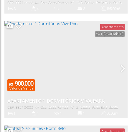
CEP: 88210-000
,
Av. Gov. Celso Ramos
,
N°:
123
,
Centro
,
Porto Belo
,
Santa
Catarina
,
Brasil
3
4
1
3
185
.00
m²
Dormitório(s)
Banheiro(s)
Sala(s)
Suíte(s)
Total:
Apartamento
241
(VivaPark1D)
3
178
.00
~
180
.00
m²
Vaga(s)
Útil:
900.000
R$
Valor de Venda
APARTAMENTO 1 DORMITÓRIOS VIVA PARK
CEP: 88210-000
,
Av. Gov. Celso Ramos
,
N°:
2
,
Centro
,
Porto Belo
,
Santa
Catarina
,
Brasil
1
1
1
1
50
.00
m²
Dormitório(s)
Banheiro(s)
Sala(s)
Suíte(s)
Total:
Apartamento