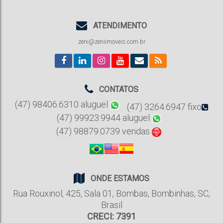
ATENDIMENTO
zeni@zeniimoveis.com.br
CONTATOS
(47) 98406.6310 aluguel
(47) 3264.6947 fixo
(47) 99923.9944 aluguel
(47) 98879.0739 vendas
ONDE ESTAMOS
Rua Rouxinol
,
425
,
Sala 01
,
Bombas
,
Bombinhas
,
SC
,
Brasil
CRECI: 7391