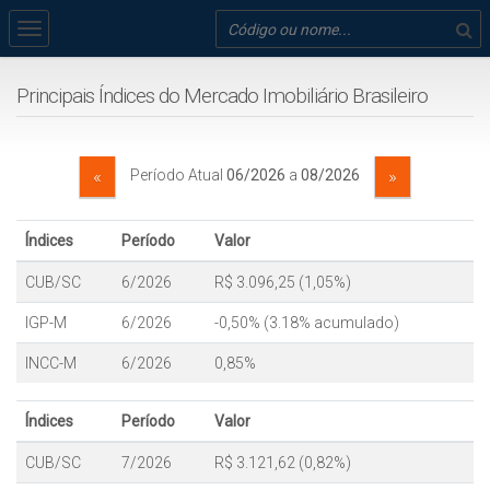
Principais Índices do Mercado Imobiliário Brasileiro
«
»
Período Atual
06/2026
a
08/2026
Índices
Período
Valor
CUB/SC
6/2026
R$ 3.096,25 (1,05%)
IGP-M
6/2026
-0,50% (3.18% acumulado)
INCC-M
6/2026
0,85%
Índices
Período
Valor
CUB/SC
7/2026
R$ 3.121,62 (0,82%)