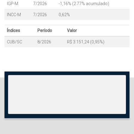
IGP-M
7/2026
-1,16% (2.77% acumulado)
INCC-M
7/2026
0,62%
Índices
Período
Valor
CUB/SC
8/2026
R$ 3.151,24 (0,95%)