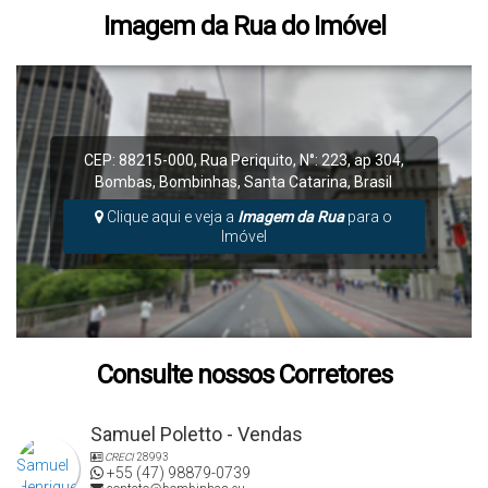
Imagem da Rua do Imóvel
CEP: 88215-000
,
Rua Periquito
,
N°:
223
,
ap 304
,
Bombas
,
Bombinhas
,
Santa Catarina
,
Brasil
Clique aqui e veja a
Imagem da Rua
para o
Imóvel
Consulte nossos Corretores
Samuel Poletto - Vendas
CRECI
28993
+55 (47) 98879-0739