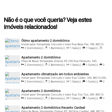
Não é o que você queria? Veja estes
imóveis relacionados!
Ótimo apartamento 2 dormitórios
Imóvel para Temporada
Consulte o Valor
Rua Beija Flor, 198, 88215-
000, Bombas, Bombinhas, Santa Catarina, Brasil
2
Dormitório(s)
,
1
Banheiro(s)
,
1
Sala(s)
,
1
Vaga(s)
,
Útil:
75
.00
m²
Apartamento 2 dormitórios
Preço de Baixa Temporada (Diária)
R$
200
Rua Periquito, 540,
Bombas, Bombinhas, Santa Catarina, Brasil
2
Dormitório(s)
,
2
Banheiro(s)
,
1
Sala(s)
,
1
Suíte(s)
,
2
Vaga(s)
,
Útil:
65
.00
m²
Apartamento climatizado em todos ambientes
Imóvel para Temporada
Consulte o Valor
Rua Colibri, 335, 88215-000,
Bombas, Bombinhas, Santa Catarina, Brasil
2
Dormitório(s)
,
2
Banheiro(s)
,
1
Sala(s)
,
1
Suíte(s)
,
2
Vaga(s)
,
Útil:
65
.00
m²
Apartamento 2 dormitórios
Imóvel para Temporada
Consulte o Valor
Rua Tico Tico, 289, 88215-
000, Bombas, Bombinhas, Santa Catarina, Brasil
2
Dormitório(s)
,
2
Banheiro(s)
,
1
Sala(s)
,
1
Suíte(s)
,
1
Vaga(s)
,
Útil:
72
.00
m²
Apartamento 2 dormitórios Recanto Cardeal
Preço de Baixa Temporada (Diária)
R$
180
Rua Cardeal, 448, 88215-