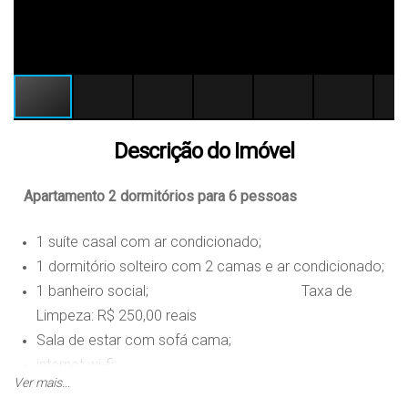
Descrição do Imóvel
Apartamento 2 dormitórios para 6 pessoas
1 suíte casal com ar condicionado;
1 dormitório solteiro com 2 camas e ar condicionado;
1 banheiro social; Taxa de
Limpeza: R$ 250,00 reais
Sala de estar com sofá cama;
internet wi-fi;
Ver mais...
cozinha completa;