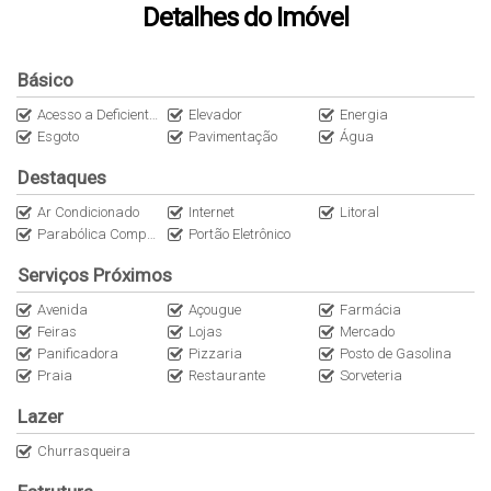
área de serviço com maquina de lavar roupas;
Detalhes do Imóvel
sacada com churrasqueira;
1 vaga de garagem, fechada e coberta;
Básico
Localizado a 120 metros da praia, local agradável próximo
Acesso a Deficientes
Elevador
Energia
a comércios. Local Ideal para quem busca comodidade!!!
Esgoto
Pavimentação
Água
Destaques
Obs: A internet é uma cortesia do imóvel (sem
custo/locatário). Não nos responsabilizamos por quedas e
Ar Condicionado
Internet
Litoral
Parabólica Compartilhada
Portão Eletrônico
oscilações. O imóvel não dispõe de roupas de cama,
mesa e banho).
Serviços Próximos
Avenida
Açougue
Farmácia
Feiras
Lojas
Mercado
Panificadora
Pizzaria
Posto de Gasolina
Praia
Restaurante
Sorveteria
Lazer
Churrasqueira