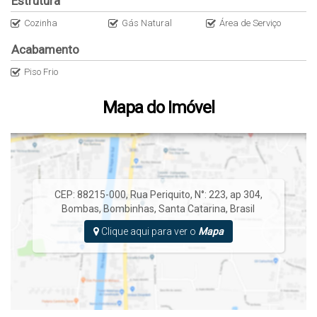
Estrutura
Cozinha
Gás Natural
Área de Serviço
Acabamento
Piso Frio
Mapa do Imóvel
CEP: 88215-000
,
Rua Periquito
,
N°:
223
,
ap 304
,
Bombas
,
Bombinhas
,
Santa Catarina
,
Brasil
Clique aqui para ver o
Mapa