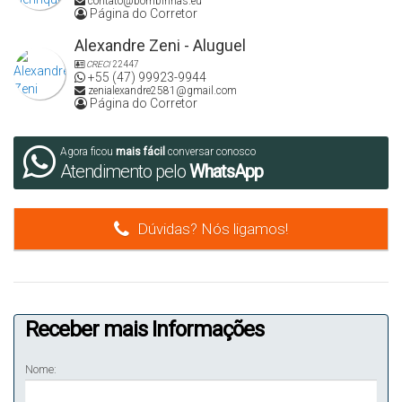
contato@bombinhas.eu
Página do Corretor
Alexandre Zeni - Aluguel
CRECI
22447
+55 (47) 99923-9944
zenialexandre2581@gmail.com
Página do Corretor
Agora ficou
mais fácil
conversar conosco
Atendimento pelo
WhatsApp
Dúvidas? Nós ligamos!
Receber mais Informações
Nome: