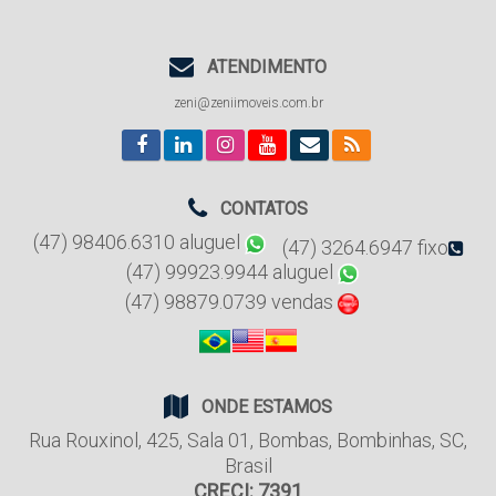
ATENDIMENTO
zeni@zeniimoveis.com.br
CONTATOS
(47) 98406.6310 aluguel
(47) 3264.6947 fixo
(47) 99923.9944 aluguel
(47) 98879.0739 vendas
ONDE ESTAMOS
Rua Rouxinol
,
425
,
Sala 01
,
Bombas
,
Bombinhas
,
SC
,
Brasil
CRECI: 7391