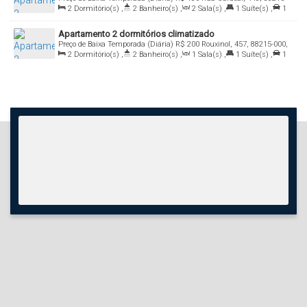
000, Bombas, Bombinhas, Santa Catarina, Brasil
2
Dormitório(s)
,
2
Banheiro(s)
,
2
Sala(s)
,
1
Suíte(s)
,
1
Vaga(s)
,
Útil:
72
.00
m²
Apartamento 2 dormitórios climatizado
Preço de Baixa Temporada (Diária)
R$
200
Rouxinol, 457, 88215-000,
Bombas, Bombinhas, Santa Catarina, Brasil
2
Dormitório(s)
,
2
Banheiro(s)
,
1
Sala(s)
,
1
Suíte(s)
,
1
Vaga(s)
,
400m
Distância do Mar
,
Útil:
70
.00
m²