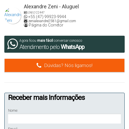
Alexandre Zeni - Aluguel
CRECI
22447
+55 (47) 99923-9944
zenialexandre2581@gmail.com
Página do Corretor
Agora ficou
mais fácil
conversar conosco
Atendimento pelo
WhatsApp
Dúvidas? Nós ligamos!
Receber mais Informações
Nome:
Email: