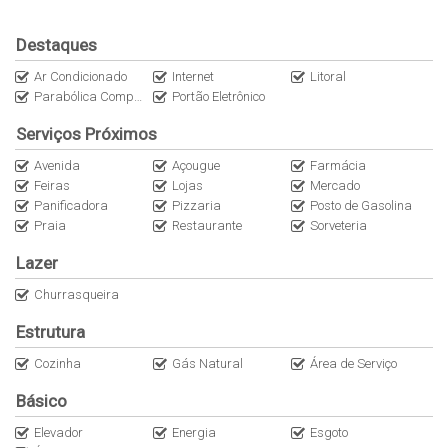
Diárias a partir de R$ 150,00 reais.
Destaques
Obs: A internet é uma cortesia do imóvel (sem custo/locatário).
Ar Condicionado
Internet
Litoral
Não nos responsabilizamos por quedas e oscilações. O imóvel
Parabólica Compartilhada
Portão Eletrônico
não dispõe de roupas de cama, mesa e banho).
Serviços Próximos
Avenida
Açougue
Farmácia
Feiras
Lojas
Mercado
Panificadora
Pizzaria
Posto de Gasolina
Praia
Restaurante
Sorveteria
Lazer
Churrasqueira
Estrutura
Cozinha
Gás Natural
Área de Serviço
Básico
Elevador
Energia
Esgoto