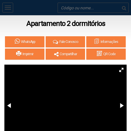
Apartamento 2 dormitórios
WhatsApp
Fale Conosco
Informações
Imprimir
Compartilhar
QR Code