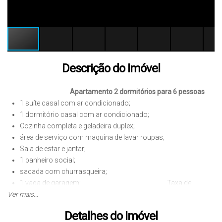
Descrição do Imóvel
Apartamento 2 dormitórios para 6 pessoas
1 suíte casal com ar condicionado;
1 dormitório casal com ar condicionado;
Cozinha completa e geladeira duplex;
área de serviço com maquina de lavar roupas;
Sala de estar e jantar;
1 banheiro social;
sacada com churrasqueira;
1 vaga de garagem; Taxa de
Ver mais...
limpeza R$ 250,00 reais
Piso em porcelanato, prédio com elevador;
Detalhes do Imóvel
Localizado a 180 metros da praia.