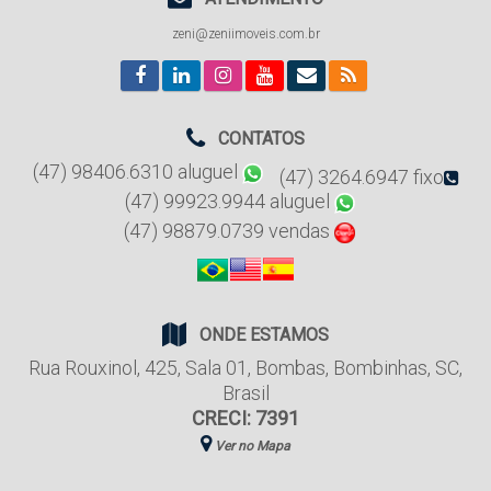
zeni@zeniimoveis.com.br
CONTATOS
(47) 98406.6310 aluguel
(47) 3264.6947 fixo
(47) 99923.9944 aluguel
(47) 98879.0739 vendas
ONDE ESTAMOS
Rua Rouxinol
,
425
,
Sala 01
,
Bombas
,
Bombinhas
,
SC
,
Brasil
CRECI: 7391
Ver no Mapa