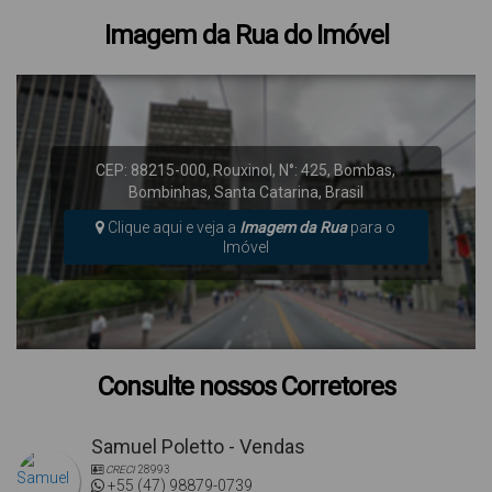
Imagem da Rua do Imóvel
CEP: 88215-000
,
Rouxinol
,
N°:
425
,
Bombas
,
Bombinhas
,
Santa Catarina
,
Brasil
Clique aqui e veja a
Imagem da Rua
para o
Imóvel
Consulte nossos Corretores
Samuel Poletto - Vendas
CRECI
28993
+55 (47) 98879-0739