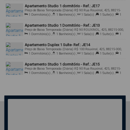
Apartamento Studio 1 dormitório - Ref.: JE17
Preço de Baixa Temporada (Diária)
R$
90
Rua Rouxinol, 425, 88215-
000, Bombas, Bombinhas, Santa Catarina, Brasil
1
Dormitório(s)
,
1
Banheiro(s)
,
1
Sala(s)
,
1
Suíte(s)
,
1
Vaga(s)
,
350m
Distância do Mar
,
Útil:
30
.00
m²
Apartamento Studio 1 Dormitório - Ref.: JE13
Preço de Baixa Temporada (Diária)
R$
90
ROUXINOL, 425, 88215-000,
Bombas, Bombinhas, Santa Catarina, Brasil
1
Dormitório(s)
,
1
Banheiro(s)
,
1
Sala(s)
,
1
Suíte(s)
,
1
Vaga(s)
,
350m
Distância do Mar
,
Útil:
30
.00
m²
Apartamento Duplex 1 Suíte- Ref.: JE14
Preço de Baixa Temporada (Diária)
R$
100
Rouxinol, 425, 88215-000,
Bombas, Bombinhas, Santa Catarina, Brasil
1
Dormitório(s)
,
1
Banheiro(s)
,
1
Sala(s)
,
1
Suíte(s)
,
1
Vaga(s)
,
350m
Distância do Mar
,
Útil:
40
.00
m²
Apartamento Studio 1 dormitório - Ref.: JE15
Preço de Baixa Temporada (Diária)
R$
90
Rua Rouxinol, 425, 88215-
000, Bombas, Bombinhas, Santa Catarina, Brasil
1
Dormitório(s)
,
1
Banheiro(s)
,
1
Sala(s)
,
1
Suíte(s)
,
1
Vaga(s)
,
350m
Distância do Mar
,
Útil:
30
.00
m²