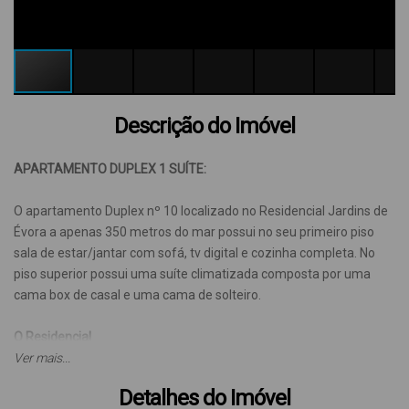
Descrição do Imóvel
APARTAMENTO DUPLEX 1 SUÍTE:
O apartamento Duplex nº 10 localizado no Residencial Jardins de
Évora a apenas 350 metros do mar possui no seu primeiro piso
sala de estar/jantar com sofá, tv digital e cozinha completa. No
piso superior possui uma suíte climatizada composta por uma
cama box de casal e uma cama de solteiro.
O
Residencial
Para sua comodidade o residencial oferece lavadoras de roupas
Ver mais...
(lavanderia coletiva) e uma vaga de garagem tamanho padrão, já
Detalhes do Imóvel
inclusos no valor da reserva. Acomodações para no máximo 4