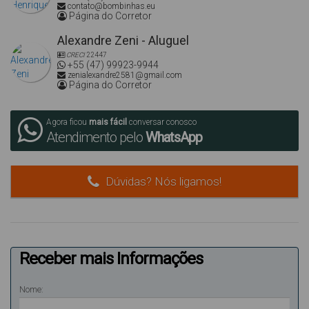
contato@bombinhas.eu
Página do Corretor
Alexandre Zeni - Aluguel
CRECI
22447
+55 (47) 99923-9944
zenialexandre2581@gmail.com
Página do Corretor
Agora ficou
mais fácil
conversar conosco
Atendimento pelo
WhatsApp
Dúvidas? Nós ligamos!
Receber mais Informações
Nome: