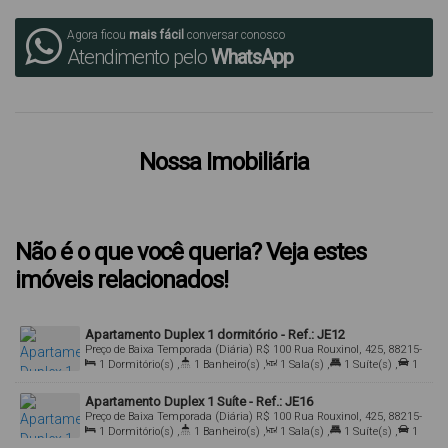
Agora ficou
mais fácil
conversar conosco
Atendimento pelo
WhatsApp
Nossa Imobiliária
Não é o que você queria? Veja estes
imóveis relacionados!
Apartamento Duplex 1 dormitório - Ref.: JE12
Preço de Baixa Temporada (Diária)
R$
100
Rua Rouxinol, 425, 88215-
000, Bombas, Bombinhas, Santa Catarina, Brasil
1
Dormitório(s)
,
1
Banheiro(s)
,
1
Sala(s)
,
1
Suíte(s)
,
1
Vaga(s)
,
350m
Distância do Mar
,
Útil:
40
.00
m²
Apartamento Duplex 1 Suíte - Ref.: JE16
Preço de Baixa Temporada (Diária)
R$
100
Rua Rouxinol, 425, 88215-
000, Bombas, Bombinhas, Santa Catarina, Brasil
1
Dormitório(s)
,
1
Banheiro(s)
,
1
Sala(s)
,
1
Suíte(s)
,
1
Vaga(s)
,
350m
Distância do Mar
,
Útil:
40
.00
m²