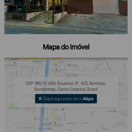
Mapa do Imóvel
CEP: 88215-000
,
Rouxinol
,
N°:
425
,
Bombas
,
Bombinhas
,
Santa Catarina
,
Brasil
Clique aqui para ver o
Mapa