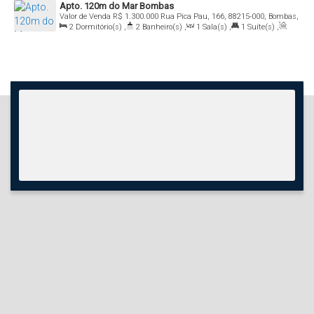
Apto. 120m do Mar Bombas
Valor de Venda
R$
1.300.000
Rua Pica Pau, 166, 88215-000, Bombas,
Bombinhas, Santa Catarina, Brasil
2
Dormitório(s)
,
2
Banheiro(s)
,
1
Sala(s)
,
1
Suíte(s)
,
Total:
100
.00
m²
,
1
Vaga(s)
,
Útil:
80
.00
~ 90
.00
m²