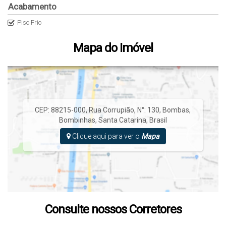
Microondas
Acabamento
Sala de estar
Piso Frio
TV
Utensílios churrasqueira
Mapa do Imóvel
Utensílios cozinha
Varanda gourmet
CEP: 88215-000
,
Rua Corrupião
,
N°:
130
,
Bombas
,
Bombinhas
,
Santa Catarina
,
Brasil
Clique aqui para ver o
Mapa
Consulte nossos Corretores