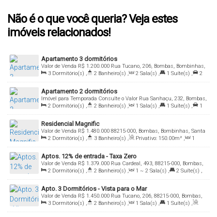
Não é o que você queria? Veja estes
imóveis relacionados!
Apartamento 3 dormitórios
Valor de Venda
R$
1.200.000
Rua Tucano, 206, Bombas, Bombinhas,
Santa Catarina, Brasil
3
Dormitório(s)
,
2
Banheiro(s)
,
2
Sala(s)
,
1
Suíte(s)
,
2
Vaga(s)
Apartamento 2 dormitórios
Imóvel para Temporada
Consulte o Valor
Rua Sanhaçu, 232, Bombas,
Bombinhas, Santa Catarina, Brasil
2
Dormitório(s)
,
2
Banheiro(s)
,
1
Sala(s)
,
1
Suíte(s)
,
1
Vaga(s)
,
Útil:
75
.00
m²
Residencial Magnific
Valor de Venda
R$
1.480.000
88215-000, Bombas, Bombinhas, Santa
Catarina, Brasil
2
Dormitório(s)
,
3
Banheiro(s)
,
Privativo:
150
.00
m²
,
1
Sala(s)
,
2
Suíte(s)
,
1
Vaga(s)
Aptos. 12% de entrada - Taxa Zero
Valor de Venda
R$
1.379.000
Rua Cardeal, 493, 88215-000, Bombas,
Bombinhas, Santa Catarina, Brasil
2
Dormitório(s)
,
2
Banheiro(s)
,
1 ~ 2
Sala(s)
,
2
Suíte(s)
,
Total:
120
.00
m²
,
1
Vaga(s)
,
Útil:
90
.00
m²
Apto. 3 Dormitórios - Vista para o Mar
Valor de Venda
R$
1.450.000
Rua Tucano, 206, 88215-000, Bombas,
Bombinhas, Santa Catarina, Brasil
3
Dormitório(s)
,
2
Banheiro(s)
,
1
Sala(s)
,
1
Suíte(s)
,
Total:
115
.00
m²
,
1
Vaga(s)
,
Útil:
96
.00
m²