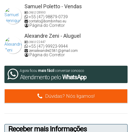
Samuel Poletto - Vendas
CRECI
28993
+55 (47) 98879-0739
contato@bombinhas.eu
Página do Corretor
Alexandre Zeni - Aluguel
CRECI
22447
+55 (47) 99923-9944
zenialexandre2581@gmail.com
Página do Corretor
Agora ficou
mais fácil
conversar conosco
Atendimento pelo
WhatsApp
Dúvidas? Nós ligamos!
Receber mais Informações