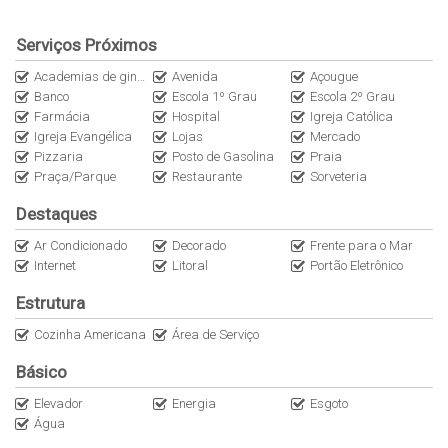
-01 vagas de garagem
-Internet via WIFI.
Serviços Próximos
Academias de ginástica
Avenida
Açougue
Banco
Escola 1º Grau
Escola 2º Grau
Características
Farmácia
Hospital
Igreja Católica
30m do mar
Igreja Evangélica
Lojas
Mercado
Em condomínio fechado
Pizzaria
Posto de Gasolina
Praia
Mobiliado
Praça/Parque
Restaurante
Sorveteria
Posição frente
Destaques
Comodidades
Ar condicionado
Ar Condicionado
Decorado
Frente para o Mar
Armário cozinha
Internet
Litoral
Portão Eletrônico
Churrasqueira
Estrutura
Cozinha
Fogão
Cozinha Americana
Área de Serviço
Geladeira
Básico
Interfone
Internet
Elevador
Energia
Esgoto
Água
Máquina de lavar