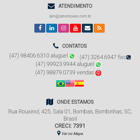
ATENDIMENTO
zeni@zeniimoveis.com.br
CONTATOS
(47) 98406.6310 aluguel
(47) 3264.6947 fixo
(47) 99923.9944 aluguel
(47) 98879.0739 vendas
ONDE ESTAMOS
Rua Rouxinol
,
425
,
Sala 01
,
Bombas
,
Bombinhas
,
SC
,
Brasil
CRECI: 7391
Ver no Mapa