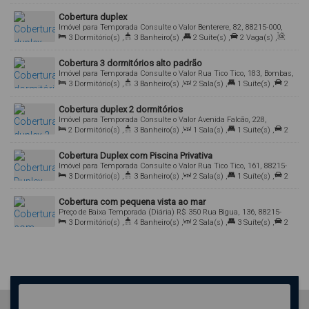
Cobertura duplex
Imóvel para Temporada
Consulte o Valor
Benterere, 82, 88215-000,
Bombas, Bombinhas, Santa Catarina, Brasil
3
Dormitório(s)
,
3
Banheiro(s)
,
2
Suíte(s)
,
2
Vaga(s)
,
Útil:
140
.00
m²
Cobertura 3 dormitórios alto padrão
Imóvel para Temporada
Consulte o Valor
Rua Tico Tico, 183, Bombas,
Bombinhas, Santa Catarina, Brasil
3
Dormitório(s)
,
3
Banheiro(s)
,
2
Sala(s)
,
1
Suíte(s)
,
2
Vaga(s)
,
Útil:
125
.00
m²
Cobertura duplex 2 dormitórios
Imóvel para Temporada
Consulte o Valor
Avenida Falcão, 228,
Bombas, Bombinhas, Santa Catarina, Brasil
2
Dormitório(s)
,
3
Banheiro(s)
,
1
Sala(s)
,
1
Suíte(s)
,
2
Vaga(s)
,
Útil:
125
.00
m²
Cobertura Duplex com Piscina Privativa
Imóvel para Temporada
Consulte o Valor
Rua Tico Tico, 161, 88215-
000, Bombas, Bombinhas, Santa Catarina, Brasil
3
Dormitório(s)
,
3
Banheiro(s)
,
2
Sala(s)
,
1
Suíte(s)
,
2
Vaga(s)
,
Útil:
135
.00
m²
Cobertura com pequena vista ao mar
Preço de Baixa Temporada (Diária)
R$
350
Rua Bigua, 136, 88215-
000, Bombas, Bombinhas, Santa Catarina, Brasil
3
Dormitório(s)
,
4
Banheiro(s)
,
2
Sala(s)
,
3
Suíte(s)
,
2
Vaga(s)
,
120m
Distância do Mar
,
Útil:
150
.00
m²