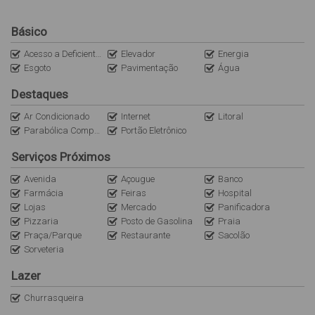
VAGA DULPLA DE GARAGEM. ( 2 VEICULOS DE PORTE MÉDIO )
PRÉDIO COM ELEVADOR, LOCALIZADO A POUCOS METROS DA PRAIA DE BOMBAS.
Básico
Acesso a Deficientes
Elevador
Energia
Obs: A internet é uma cortesia do imóvel (sem custo/locatário). Não
Esgoto
Pavimentação
Água
nos responsabilizamos por quedas e oscilações. O imóvel não dispõe
de roupas de cama, mesa e banho).
Destaques
Ar Condicionado
Internet
Litoral
Parabólica Compartilhada
Portão Eletrônico
Serviços Próximos
Avenida
Açougue
Banco
Farmácia
Feiras
Hospital
Lojas
Mercado
Panificadora
Pizzaria
Posto de Gasolina
Praia
Praça/Parque
Restaurante
Sacolão
Sorveteria
Lazer
Churrasqueira