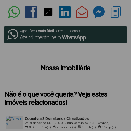
Agora ficou
mais fácil
conversar conosco
Atendimento pelo
WhatsApp
Nossa Imobiliária
Não é o que você queria? Veja estes
imóveis relacionados!
Cobertura 3 Dormitórios Climatizados
Valor de Venda
R$
1.000.000
Rua Corrupiao, 458, Bombas,
Bombinhas, Santa Catarina, Brasil
3
Dormitório(s)
,
2
Banheiro(s)
,
1
Suíte(s)
,
1
Vaga(s)