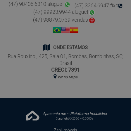
(47) 98406.6310 aluguel
(47) 3264.6947 fixo
(47) 99923.9944 aluguel
(47) 98879.0739 vendas
ONDE ESTAMOS
Rua Rouxinol
,
425
,
Sala 01
,
Bombas
,
Bombinhas
,
SC
,
Brasil
CRECI: 7391
Ver no Mapa
Apresenta.me ~ Plataforma Imobiliária
Copyright © 2026 ~ 0.0000s
Zeni Imóveis