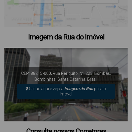
Imagem da Rua do Imóvel
CEP: 88215-000
,
Rua Periquito
,
N°:
223
,
Bombas
,
Bombinhas
,
Santa Catarina
,
Brasil
Clique aqui e veja a
Imagem da Rua
para o
Imóvel
Consulte nossos Corretores