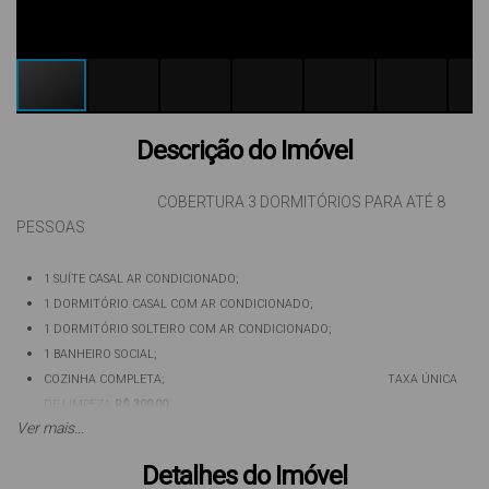
Descrição do Imóvel
COBERTURA 3 DORMITÓRIOS PARA ATÉ 8
PESSOAS
1 SUÍTE CASAL AR CONDICIONADO;
1 DORMITÓRIO CASAL COM AR CONDICIONADO;
1 DORMITÓRIO SOLTEIRO COM AR CONDICIONADO;
1 BANHEIRO SOCIAL;
COZINHA COMPLETA; TAXA ÚNICA
DE LIMPEZA
R$ 300,00
Ver mais...
SALA DE ESTAR E JANTAR;
INTERNET WI-FI;
Detalhes do Imóvel
EXCELENTE TERRAÇO COM CHURRASQUEIRA;