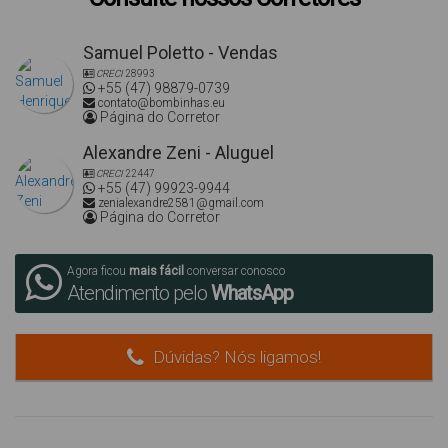
Samuel Poletto - Vendas
CRECI
28993
+55 (47) 98879-0739
contato@bombinhas.eu
Página do Corretor
Alexandre Zeni - Aluguel
CRECI
22447
+55 (47) 99923-9944
zenialexandre2581@gmail.com
Página do Corretor
Agora ficou
mais fácil
conversar conosco
Atendimento pelo
WhatsApp
Dúvidas? Nós ligamos!