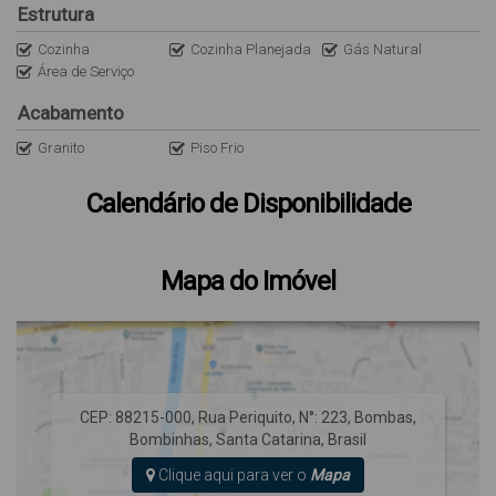
Estrutura
Cozinha
Cozinha Planejada
Gás Natural
Área de Serviço
Acabamento
Granito
Piso Frio
Calendário de Disponibilidade
Mapa do Imóvel
CEP: 88215-000
,
Rua Periquito
,
N°:
223
,
Bombas
,
Bombinhas
,
Santa Catarina
,
Brasil
Clique aqui para ver o
Mapa