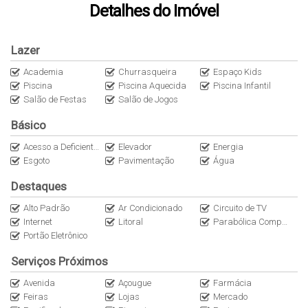
Detalhes do Imóvel
COBERTURAS.
Lazer
Academia
Churrasqueira
Espaço Kids
Piscina
Piscina Aquecida
Piscina Infantil
Salão de Festas
Salão de Jogos
Básico
Acesso a Deficientes
Elevador
Energia
Esgoto
Pavimentação
Água
Destaques
Alto Padrão
Ar Condicionado
Circuito de TV
Internet
Litoral
Parabólica Compartilhada
Portão Eletrônico
Serviços Próximos
Avenida
Açougue
Farmácia
Feiras
Lojas
Mercado