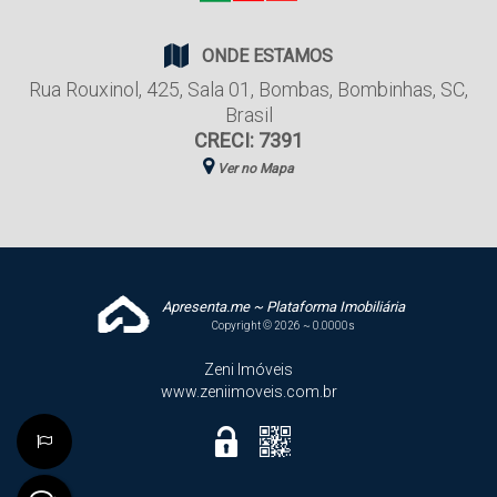
ONDE ESTAMOS
Rua Rouxinol
,
425
,
Sala 01
,
Bombas
,
Bombinhas
,
SC
,
Brasil
CRECI: 7391
Ver no Mapa
Apresenta.me ~ Plataforma Imobiliária
Copyright © 2026 ~ 0.0000s
Zeni Imóveis
www.zeniimoveis.com.br