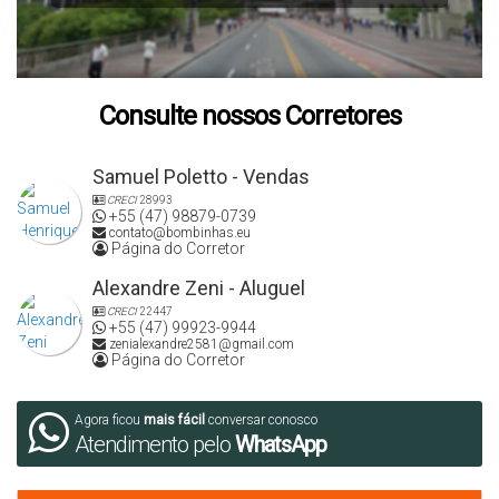
Consulte nossos Corretores
Samuel Poletto - Vendas
CRECI
28993
+55 (47) 98879-0739
contato@bombinhas.eu
Página do Corretor
Alexandre Zeni - Aluguel
CRECI
22447
+55 (47) 99923-9944
zenialexandre2581@gmail.com
Página do Corretor
Agora ficou
mais fácil
conversar conosco
Atendimento pelo
WhatsApp