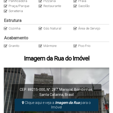
Panificadora
Pizzaria
Praia
Praça/Parque
Restaurante
Sacolão
Sorveteria
Estrutura
Cozinha
Gás Natural
Área de Serviço
Acabamento
Granito
Mármore
Piso Frio
Imagem da Rua do Imóvel
CEP: 88215-000
,
N°:
287
,
Mariscal
,
Bombinhas
,
Santa Catarina
,
Brasil
Clique aqui e veja a
Imagem da Rua
para o
Imóvel