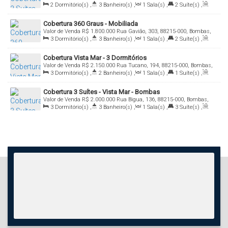
Bombas, Bombinhas, Santa Catarina, Brasil
2
Dormitório(s)
,
3
Banheiro(s)
,
1
Sala(s)
,
2
Suíte(s)
,
Total:
150
.00
m²
,
2
Vaga(s)
,
Útil:
140
.00
m²
Cobertura 360 Graus - Mobiliada
Valor de Venda
R$
1.800.000
Rua Gavião, 303, 88215-000, Bombas,
Bombinhas, Santa Catarina, Brasil
3
Dormitório(s)
,
3
Banheiro(s)
,
1
Sala(s)
,
2
Suíte(s)
,
Total:
300
.00
m²
,
2
Vaga(s)
,
Útil:
285
.00
m²
Cobertura Vista Mar - 3 Dormitórios
Valor de Venda
R$
2.150.000
Rua Tucano, 194, 88215-000, Bombas,
Bombinhas, Santa Catarina, Brasil
3
Dormitório(s)
,
2
Banheiro(s)
,
1
Sala(s)
,
1
Suíte(s)
,
Total:
200
.00
m²
,
2
Vaga(s)
Cobertura 3 Suítes - Vista Mar - Bombas
Valor de Venda
R$
2.000.000
Rua Bigua, 136, 88215-000, Bombas,
Bombinhas, Santa Catarina, Brasil
3
Dormitório(s)
,
3
Banheiro(s)
,
1
Sala(s)
,
3
Suíte(s)
,
Total:
200
.00
m²
,
2
Vaga(s)
,
Útil:
150
.00
m²