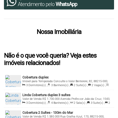
Atendimento pelo
WhatsApp
Nossa Imobiliária
Não é o que você queria? Veja estes
imóveis relacionados!
Cobertura duplex
Imóvel para Temporada
Consulte o Valor
Benterere, 82, 88215-000,
Bombas, Bombinhas, Santa Catarina, Brasil
3
Dormitório(s)
,
3
Banheiro(s)
,
2
Suíte(s)
,
2
Vaga(s)
,
Útil:
140
.00
m²
Linda Cobertura duplex 3 suítes
Valor de Venda
R$
1.700.000
Avenida Professor João da Cruz, 1543,
88215-000, Canto Grande, Bombinhas, Santa Catarina, Brasil
3
Dormitório(s)
,
4
Banheiro(s)
,
2
Sala(s)
,
3
Suíte(s)
,
2
Vaga(s)
,
Útil:
156
.30
m²
Cobertura 2 Suítes - 130m do Mar
Valor de Venda
R$
1.580.000
Rua Gralha Azul, 170, 88215-000,