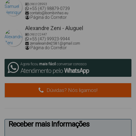
CRECI
28993
+55 (47) 98879-0739
contato@bombinhas.eu
Página do Corretor
Alexandre Zeni - Aluguel
CRECI
22447
+55 (47) 99923-9944
zenialexandre2581@gmail.com
Página do Corretor
Agora ficou
mais fácil
conversar conosco
Atendimento pelo
WhatsApp
Dúvidas? Nós ligamos!
Receber mais Informações