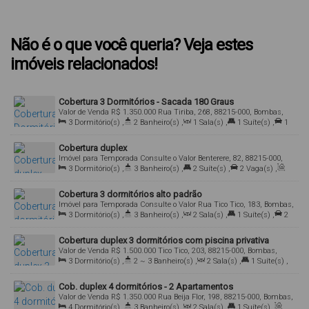
Não é o que você queria? Veja estes
imóveis relacionados!
Cobertura 3 Dormitórios - Sacada 180 Graus
Valor de Venda
R$
1.350.000
Rua Tiriba, 268, 88215-000, Bombas,
Bombinhas, Santa Catarina, Brasil
3
Dormitório(s)
,
2
Banheiro(s)
,
1
Sala(s)
,
1
Suíte(s)
,
1
Vaga(s)
,
180m
Distância do Mar
,
Útil:
105
.00
m²
Cobertura duplex
Imóvel para Temporada
Consulte o Valor
Benterere, 82, 88215-000,
Bombas, Bombinhas, Santa Catarina, Brasil
3
Dormitório(s)
,
3
Banheiro(s)
,
2
Suíte(s)
,
2
Vaga(s)
,
Útil:
140
.00
m²
Cobertura 3 dormitórios alto padrão
Imóvel para Temporada
Consulte o Valor
Rua Tico Tico, 183, Bombas,
Bombinhas, Santa Catarina, Brasil
3
Dormitório(s)
,
3
Banheiro(s)
,
2
Sala(s)
,
1
Suíte(s)
,
2
Vaga(s)
,
Útil:
125
.00
m²
Cobertura duplex 3 dormitórios com piscina privativa
Valor de Venda
R$
1.500.000
Tico Tico, 203, 88215-000, Bombas,
Bombinhas, Santa Catarina, Brasil
3
Dormitório(s)
,
2 ~ 3
Banheiro(s)
,
2
Sala(s)
,
1
Suíte(s)
,
2
Vaga(s)
,
Útil:
125
.00
m²
Cob. duplex 4 dormitórios - 2 Apartamentos
Valor de Venda
R$
1.350.000
Rua Beija Flor, 198, 88215-000, Bombas,
Bombinhas, Santa Catarina, Brasil
4
Dormitório(s)
,
3
Banheiro(s)
,
2
Sala(s)
,
1
Suíte(s)
,