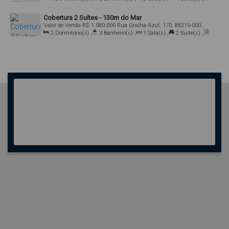
Total:
250
.00
m²
,
1
Vaga(s)
,
Útil:
200
.00
m²
Cobertura 2 Suítes - 130m do Mar
Valor de Venda
R$
1.580.000
Rua Gralha Azul, 170, 88215-000,
Bombas, Bombinhas, Santa Catarina, Brasil
2
Dormitório(s)
,
3
Banheiro(s)
,
1
Sala(s)
,
2
Suíte(s)
,
Total:
150
.00
m²
,
2
Vaga(s)
,
Útil:
140
.00
m²