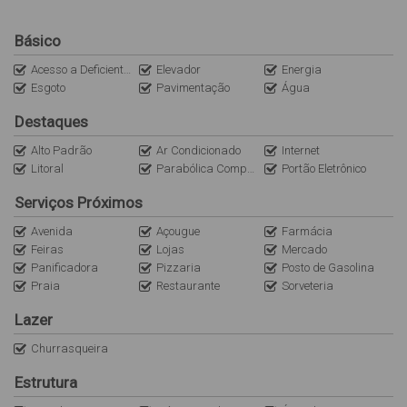
ampla sacada com churrasqueira;
vaga dupla de garagem;
Básico
Imóvel para pessoas exigentes.
Acesso a Deficientes
Elevador
Energia
Prédio com elevador, localizado a 160 metros da praia.
Esgoto
Pavimentação
Água
Destaques
Obs: A internet é uma cortesia do imóvel (sem
custo/locatário). Não nos responsabilizamos por quedas e
Alto Padrão
Ar Condicionado
Internet
Litoral
Parabólica Compartilhada
Portão Eletrônico
oscilações. O imóvel não dispõe de roupas de cama,
mesa e banho).
Serviços Próximos
Avenida
Açougue
Farmácia
Feiras
Lojas
Mercado
Panificadora
Pizzaria
Posto de Gasolina
Praia
Restaurante
Sorveteria
Lazer
Churrasqueira
Estrutura