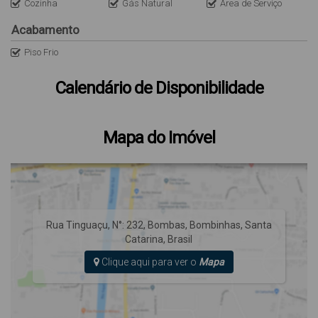
Cozinha
Gás Natural
Área de Serviço
Acabamento
Piso Frio
Calendário de Disponibilidade
Mapa do Imóvel
Rua Tinguaçu
,
N°:
232
,
Bombas
,
Bombinhas
,
Santa
Catarina
,
Brasil
Clique aqui para ver o
Mapa