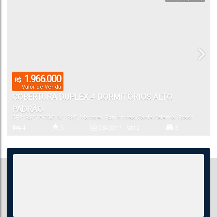
1.966.000
R$
Valor de Venda
COBERTURA DUPLEX 4 DORMITÓRIOS ALTO
PADRÃO
CEP: 88215-000
,
N°:
287
,
Mariscal
,
Bombinhas
,
Santa Catarina
,
Brasil
4
5
234
.00
m²
2
3
Dormitório(s)
Banheiro(s)
Privativo:
Sala(s)
Suíte(s)
4
Vaga(s)