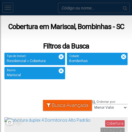
Cobertura em Mariscal, Bombinhas - SC
Filtros da Busca
Tipo de Imóvel:
Cidade:
Residencial » Cobertura
Bombinhas
Bairro:
Mariscal
Ordenar por:
Busca Avançada
Cobertura
147
(Bayside)