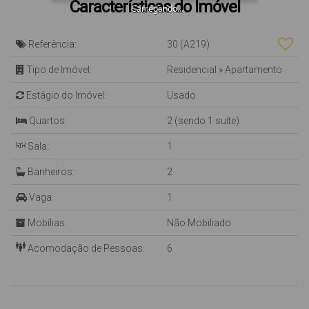
Características do Imóvel
Carregando...
Referência:
30
(A219)
Tipo de Imóvel:
Residencial
»
Apartamento
Estágio do Imóvel:
Usado
Quartos:
2 (sendo 1 suíte)
Sala:
1
Banheiros:
2
Vaga:
1
Mobílias:
Não Mobiliado
Acomodação de Pessoas:
6