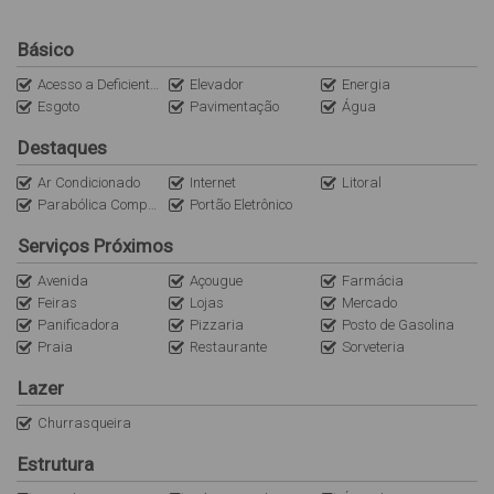
Obs: A internet é uma cortesia do imóvel (sem custo/locatário).
Básico
Não nos responsabilizamos por quedas e oscilações. O imóvel
Acesso a Deficientes
Elevador
Energia
não dispõe de roupas de cama, mesa e banho).
Esgoto
Pavimentação
Água
Destaques
Ar Condicionado
Internet
Litoral
Parabólica Compartilhada
Portão Eletrônico
Serviços Próximos
Avenida
Açougue
Farmácia
Feiras
Lojas
Mercado
Panificadora
Pizzaria
Posto de Gasolina
Praia
Restaurante
Sorveteria
Lazer
Churrasqueira
Estrutura