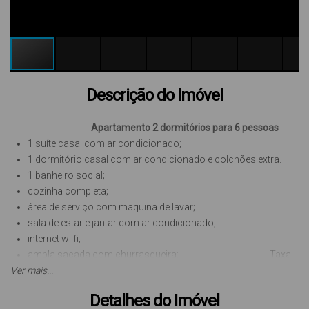
Descrição do Imóvel
Apartamento 2 dormitórios para 6 pessoas
1 suíte casal com ar condicionado;
1 dormitório casal com ar condicionado e colchões extra.
1 banheiro social;
cozinha completa;
área de serviço com maquina de lavar;
sala de estar e jantar com ar condicionado;
internet wi-fi;
ampla sacada com churrasqueira; Taxa
Ver mais...
de limpeza R$ 250,00 reais
1 vaga de garagem;
Detalhes do Imóvel
Localizado a 350 metros da praia, local agradável.