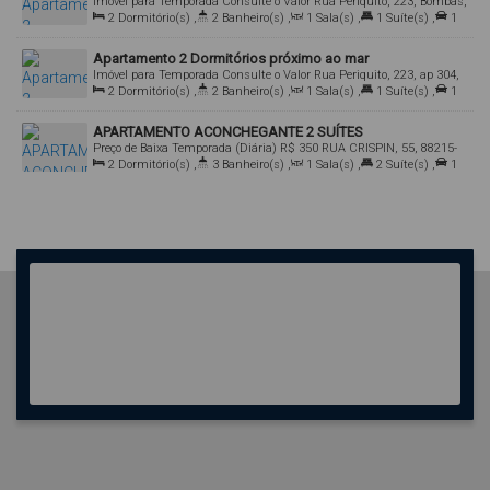
Imóvel para Temporada
Consulte o Valor
Rua Periquito, 223, Bombas,
Bombinhas, Santa Catarina, Brasil
2
Dormitório(s)
,
2
Banheiro(s)
,
1
Sala(s)
,
1
Suíte(s)
,
1
Vaga(s)
,
Útil:
70
.00
m²
Apartamento 2 Dormitórios próximo ao mar
Imóvel para Temporada
Consulte o Valor
Rua Periquito, 223, ap 304,
88215-000, Bombas, Bombinhas, Santa Catarina, Brasil
2
Dormitório(s)
,
2
Banheiro(s)
,
1
Sala(s)
,
1
Suíte(s)
,
1
Vaga(s)
,
Útil:
75
.00
m²
APARTAMENTO ACONCHEGANTE 2 SUÍTES
Preço de Baixa Temporada (Diária)
R$
350
RUA CRISPIN, 55, 88215-
000, Bombas, Bombinhas, Santa Catarina, Brasil
2
Dormitório(s)
,
3
Banheiro(s)
,
1
Sala(s)
,
2
Suíte(s)
,
1
Vaga(s)
,
500m
Distância do Mar
,
Útil:
75
.00
m²