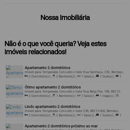
Nossa Imobiliária
Não é o que você queria? Veja estes
imóveis relacionados!
Apartamento 2 dormitórios
Imóvel para Temporada
Consulte o Valor
Rua Sanhaçu, 232, Bombas,
Bombinhas, Santa Catarina, Brasil
2
Dormitório(s)
,
2
Banheiro(s)
,
1
Sala(s)
,
1
Suíte(s)
,
1
Vaga(s)
,
Útil:
75
.00
m²
Ótimo apartamento 2 dormitórios
Imóvel para Temporada
Consulte o Valor
Rua Beija Flor, 198, 88215-
000, Bombas, Bombinhas, Santa Catarina, Brasil
2
Dormitório(s)
,
1
Banheiro(s)
,
1
Sala(s)
,
1
Vaga(s)
,
Útil:
75
.00
m²
Lindo apartamento 2 dormitórios
Imóvel para Temporada
Consulte o Valor
236, 88215-000, Bombas,
Bombinhas, Santa Catarina, Brasil
2
Dormitório(s)
,
2
Banheiro(s)
,
1
Sala(s)
,
1
Suíte(s)
,
1
Vaga(s)
,
Útil:
75
.00
m²
Apartamento 2 dormitórios próximo ao mar