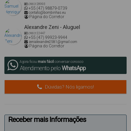
CRECI
28993
+55 (47) 98879-0739
contato@bombinhas.eu
Página do Corretor
Alexandre Zeni - Aluguel
CRECI
22447
+55 (47) 99923-9944
zenialexandre2581@gmail.com
Página do Corretor
Agora ficou
mais fácil
conversar conosco
Atendimento pelo
WhatsApp
Dúvidas? Nós ligamos!
Receber mais Informações