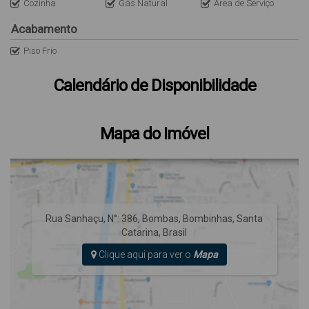
Cozinha
Gás Natural
Área de Serviço
Acabamento
Piso Frio
Calendário de Disponibilidade
Mapa do Imóvel
Rua Sanhaçu
,
N°:
386
,
Bombas
,
Bombinhas
,
Santa
Catarina
,
Brasil
Clique aqui para ver o
Mapa