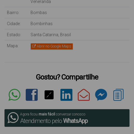
Veneranda
Bairro:
Bombas
Cidade:
Bombinhas
Estado:
Santa Catarina, Brasil
Mapa:
Abrir no Google Maps
Gostou? Compartilhe
Agora ficou
mais fácil
conversar conosco
Atendimento pelo
WhatsApp