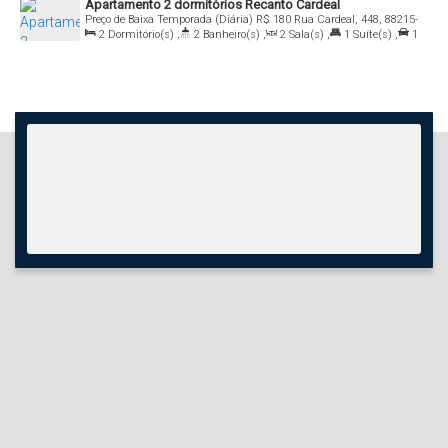
Apartamento 2 dormitórios Recanto Cardeal
Preço de Baixa Temporada (Diária)
R$
180
Rua Cardeal, 448, 88215-
000, Bombas, Bombinhas, Santa Catarina, Brasil
2
Dormitório(s)
,
2
Banheiro(s)
,
2
Sala(s)
,
1
Suíte(s)
,
1
Vaga(s)
,
Útil:
72
.00
m²