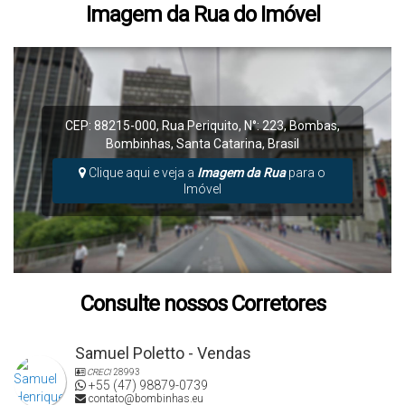
Imagem da Rua do Imóvel
CEP: 88215-000
,
Rua Periquito
,
N°:
223
,
Bombas
,
Bombinhas
,
Santa Catarina
,
Brasil
Clique aqui e veja a
Imagem da Rua
para o
Imóvel
Consulte nossos Corretores
Samuel Poletto - Vendas
CRECI
28993
+55 (47) 98879-0739
contato@bombinhas.eu