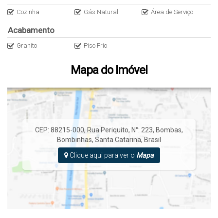
Retirada diretamente na imobiliária, as instruções são enviadas
após a efetivação da reserva.
Cozinha
Gás Natural
Área de Serviço
Acabamento
Roupas de Cama
Não disponibilizamos roupas de cama, toalhas e lençóis.
Granito
Piso Frio
Mapa do Imóvel
LOCALIZAÇÃO EXATA DA IMOBILIÁRIA
: estamos localizados na
Rua Rouxinol, 425 - bairro Bombas - bombinhas – SC.
TAXAS:
Taxa de limpeza única: R$ 250,00 reais.
ACOMODA ATÉ 6 PESSOAS
CEP: 88215-000
,
Rua Periquito
,
N°:
223
,
Bombas
,
Pet somente de porte pequeno
Bombinhas
,
Santa Catarina
,
Brasil
Clique aqui para ver o
Mapa