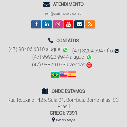
ATENDIMENTO
zeni@zeniimoveis.com.br
CONTATOS
(47) 98406.6310 aluguel
(47) 3264.6947 fixo
(47) 99923.9944 aluguel
(47) 98879.0739 vendas
ONDE ESTAMOS
Rua Rouxinol
,
425
,
Sala 01
,
Bombas
,
Bombinhas
,
SC
,
Brasil
CRECI: 7391
Ver no Mapa