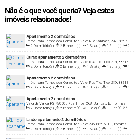
Não é o que você queria? Veja estes
imóveis relacionados!
Apartamento 2 dormitórios
Imóvel para Temporada
Consulte o Valor
Rua Sanhaço, 232, 88215-
000, Bombas, Bombinhas, Santa Catarina, Brasil
2
Dormitório(s)
,
2
Banheiro(s)
,
1
Sala(s)
,
1
Suíte(s)
,
2
Vaga(s)
,
Útil:
78
.00
m²
Ótimo apartamento 2 dormitórios
Imóvel para Temporada
Consulte o Valor
Rua Tico Tico, 214, 88215-
000, Bombas, Bombinhas, Santa Catarina, Brasil
2
Dormitório(s)
,
2
Banheiro(s)
,
1
Sala(s)
,
1
Suíte(s)
,
1
Vaga(s)
,
Útil:
72
.00
m²
Apartamento 2 dormitórios
Imóvel para Temporada
Consulte o Valor
Rua Tico Tico, 289, 88215-
000, Bombas, Bombinhas, Santa Catarina, Brasil
2
Dormitório(s)
,
2
Banheiro(s)
,
1
Sala(s)
,
1
Suíte(s)
,
1
Vaga(s)
,
Útil:
72
.00
m²
Apartamento 2 dormitórios
Valor de Venda
R$
750.000
Rua Tiriba, 268, Bombas, Bombinhas,
Santa Catarina, Brasil
2
Dormitório(s)
,
2
Banheiro(s)
,
1
Sala(s)
,
1
Suíte(s)
,
Útil:
65
.00
m²
Lindo apartamento 2 dormitórios
Imóvel para Temporada
Consulte o Valor
236, 88215-000, Bombas,
Bombinhas, Santa Catarina, Brasil
2
Dormitório(s)
,
2
Banheiro(s)
,
1
Sala(s)
,
1
Suíte(s)
,
1
Vaga(s)
,
Útil:
75
.00
m²