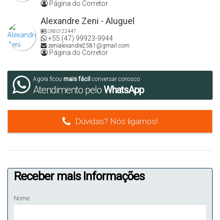
Página do Corretor
Alexandre Zeni - Aluguel
CRECI
22447
+55 (47) 99923-9944
zenialexandre2581@gmail.com
Página do Corretor
Agora ficou
mais fácil
conversar conosco
Atendimento pelo
WhatsApp
Dúvidas? Nós ligamos!
Receber mais Informações
Nome: