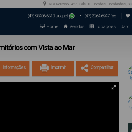
Rua Rouxinol
,
425
,
Sala 01
,
Bombas
,
Bombinhas
,
SC
(47) 98406.6310 aluguel
(47) 3264.6947 fixo
(47) 99923.9944 aluguel
(47) 98879.0739 vendas
Home
Vendas
Locações
Jardi
itórios com Vista ao Mar
Informações
Imprimir
Compartilhar