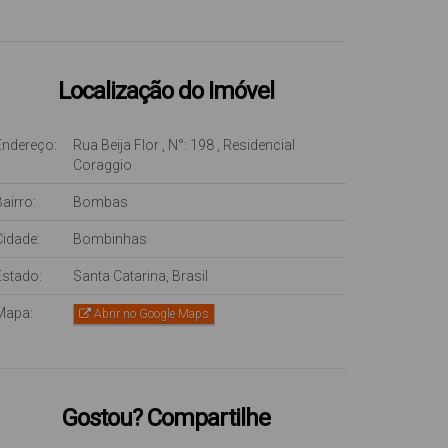
Localização do Imóvel
Endereço:
Rua Beija Flor
,
N°:
198
,
Residencial
Coraggio
airro:
Bombas
Cidade:
Bombinhas
Estado:
Santa Catarina, Brasil
Mapa:
Abrir no Google Maps
Gostou? Compartilhe