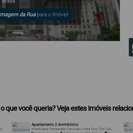
Brasil
Imagem da Rua
para o Imóvel
o que você queria? Veja estes imóveis relaci
Apartamento 2 dormitórios
o,
Imóvel para Temporada
Consulte o Valor
Rua Tico Tico,