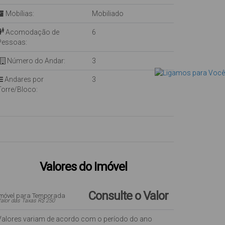
Mobílias:
Mobiliado
Acomodação de
6
Pessoas:
Número do Andar:
3
Andares por
3
Torre/Bloco:
Valores do Imóvel
Consulte o Valor
Imóvel para Temporada
alor das Taxas R$ 250
Valores variam de acordo com o período do ano