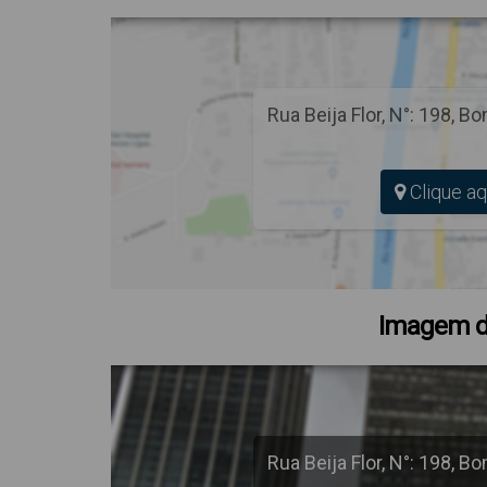
Rua Beija Flor
,
N°:
198
,
Bo
Clique aq
Imagem d
Rua Beija Flor
,
N°:
198
,
Bo