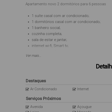
Apartamento novo 2 dormitórios para 6 pessoas
1 suíte casal com ar condicionado;
1 dormitórios casal com ar condicionado;
1 banheiro social; Taxa d
cozinha completa;
sala de estar e jantar;
internet wi-fi, Smart tv;
sacada com churrasqueira, e vista ao mar;
Ver mais...
não possui vaga de garagem;
Apartamento no terceiro piso sem elevador; Localiz
Detalh
férias;
Destaques
Obs: A internet é uma cortesia do imóvel (sem cust
oscilações. O imóvel não dispõe de roupas de cama
Ar Condicionado
Internet
Serviços Próximos
Avenida
Açougue