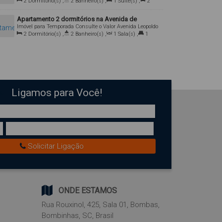
Bombas, Bombinhas, Santa Catarina, Brasil
2
Dormitório(s)
,
2
Banheiro(s)
,
1
Suíte(s)
,
2
Vaga(s)
Apartamento 2 dormitórios na Avenida de
Imóvel para Temporada
Consulte o Valor
Avenida Leopoldo
Bombas
Zarling, 2730, Bombas, Bombinhas, Santa Catarina,
2
Dormitório(s)
,
2
Banheiro(s)
,
1
Sala(s)
,
1
Brasil
Suíte(s)
,
2
Vaga(s)
Ligamos para Você!
Solicitar Ligação
ONDE ESTAMOS
Rua Rouxinol
,
425
,
Sala 01
,
Bombas
,
Bombinhas
,
SC
,
Brasil