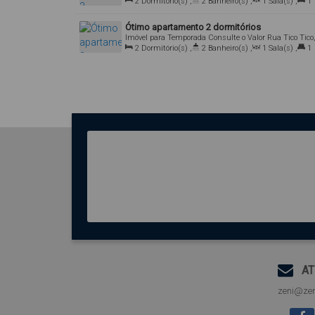
540, Bombas, Bombinhas, Santa Catarina, Brasil
2
Dormitório(s)
,
2
Banheiro(s)
,
1
Sala(s)
,
1
Suíte(s)
,
2
Vaga(s)
,
Útil:
65
.00
m²
Ótimo apartamento 2 dormitórios
Imóvel para Temporada
Consulte o Valor
Rua Tico Tico
214, 88215-000, Bombas, Bombinhas, Santa Catarina,
2
Dormitório(s)
,
2
Banheiro(s)
,
1
Sala(s)
,
1
Brasil
Suíte(s)
,
1
Vaga(s)
,
Útil:
72
.00
m²
AT
zeni@zen