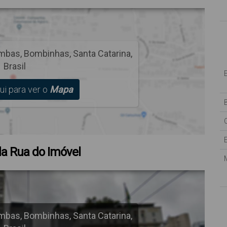
mbas
,
Bombinhas
,
Santa Catarina
,
Brasil
ui para ver o
Mapa
B
a Rua do Imóvel
mbas
,
Bombinhas
,
Santa Catarina
,