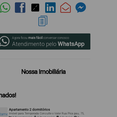
Agora ficou
mais fácil
conversar conosco
Atendimento pelo
WhatsApp
Nossa Imobiliária
onados!
Apartamento 2 dormitórios
Imóvel para Temporada
Consulte o Valor
Rua Pica pau, 75,