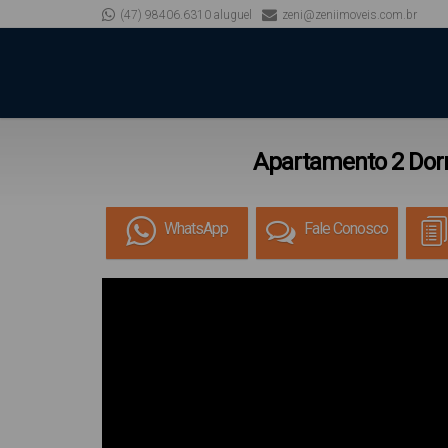
(47) 98406.6310 aluguel
zeni@zeniimoveis.com.br
Apartamento 2 Dorm
WhatsApp
Fale Conosco