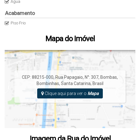
Água
Acabamento
Piso Frio
Mapa do Imóvel
CEP: 88215-000
,
Rua Papagaio
,
N°:
307
,
Bombas
,
Bombinhas
,
Santa Catarina
,
Brasil
Clique aqui para ver o
Mapa
Imagem da Rua do Imóvel