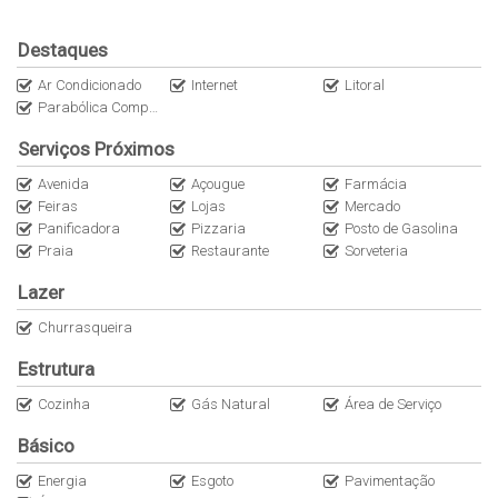
1 vaga de estacionamento, veículo porte médio.
Taxa de limpeza: R$ 250,00 reais
Destaques
Localizado a 170 metros da praia.
Ar Condicionado
Internet
Litoral
Diárias a partir de R$ 150,00 reais.
Parabólica Compartilhada
Serviços Próximos
Obs: A internet é uma cortesia do imóvel (sem
custo/locatário). Não nos responsabilizamos por quedas e
Avenida
Açougue
Farmácia
Feiras
Lojas
Mercado
oscilações. O imóvel não dispõe de roupas de cama,
Panificadora
Pizzaria
Posto de Gasolina
mesa e banho).
Praia
Restaurante
Sorveteria
Lazer
Churrasqueira
Estrutura
Cozinha
Gás Natural
Área de Serviço
Básico
Energia
Esgoto
Pavimentação