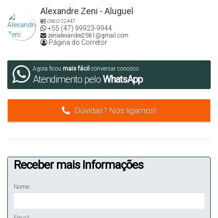
Alexandre Zeni - Aluguel
CRECI
22447
+55 (47) 99923-9944
zenialexandre2581@gmail.com
Página do Corretor
Agora ficou
mais fácil
conversar conosco
Atendimento pelo
WhatsApp
Dúvidas? Nós ligamos!
Receber mais Informações
Nome:
Email: