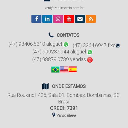
zeni@zeniimoveis.com.br
CONTATOS
(47) 98406.6310 aluguel
(47) 3264.6947 fixo
(47) 99923.9944 aluguel
(47) 98879.0739 vendas
ONDE ESTAMOS
Rua Rouxinol
,
425
,
Sala 01
,
Bombas
,
Bombinhas
,
SC
,
Brasil
CRECI: 7391
Ver no Mapa