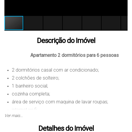
Descrição do Imóvel
Apartamento 2 dormitórios para 6 pessoas
2 dormitórios casal com ar condicionado;
2 colchões de solteiro;
1 banheiro social;
cozinha completa;
área de serviço com maquina de lavar roupas;
internet wi-fi;
Ver mais...
sala com ventilador e Smart-TV;
churrasqueira;
Detalhes do Imóvel