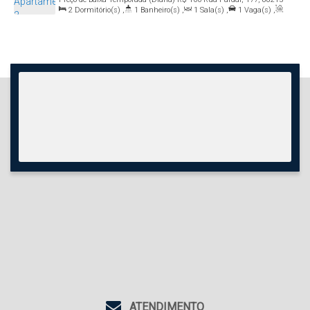
000, Bombas, Bombinhas, Santa Catarina, Brasil
2
Dormitório(s)
,
1
Banheiro(s)
,
1
Sala(s)
,
1
Vaga(s)
,
Útil:
60
.00
m²
ATENDIMENTO