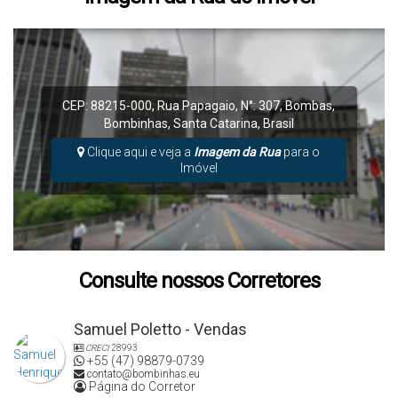
CEP: 88215-000
,
Rua Papagaio
,
N°:
307
,
Bombas
,
Bombinhas
,
Santa Catarina
,
Brasil
Clique aqui e veja a
Imagem da Rua
para o
Imóvel
Consulte nossos Corretores
Samuel Poletto - Vendas
CRECI
28993
+55 (47) 98879-0739
contato@bombinhas.eu
Página do Corretor