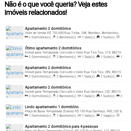
Não é o que você queria? Veja estes
imóveis relacionados!
Apartamento 2 dormitórios
Valor de Venda
R$
750.000
Rua Tiriba, 268, Bombas, Bombinhas,
Santa Catarina, Brasil
2
Dormitório(s)
,
2
Banheiro(s)
,
1
Sala(s)
,
1
Suíte(s)
,
Útil:
65
.00
m²
Ótimo apartamento 2 dormitórios
Imóvel para Temporada
Consulte o Valor
Rua Tico Tico, 214, 88215-
000, Bombas, Bombinhas, Santa Catarina, Brasil
2
Dormitório(s)
,
2
Banheiro(s)
,
1
Sala(s)
,
1
Suíte(s)
,
1
Vaga(s)
,
Útil:
72
.00
m²
Apartamento 2 dormitórios
Imóvel para Temporada
Consulte o Valor
Rua Tico Tico, 289, 88215-
000, Bombas, Bombinhas, Santa Catarina, Brasil
2
Dormitório(s)
,
2
Banheiro(s)
,
1
Sala(s)
,
1
Suíte(s)
,
1
Vaga(s)
,
Útil:
72
.00
m²
Apartamento 2 dormitórios
Imóvel para Temporada
Consulte o Valor
Rua Sanhaço, 232, 88215-
000, Bombas, Bombinhas, Santa Catarina, Brasil
2
Dormitório(s)
,
2
Banheiro(s)
,
1
Sala(s)
,
1
Suíte(s)
,
2
Vaga(s)
,
Útil:
78
.00
m²
Lindo apartamento 1 dormitório
Preço de Baixa Temporada (Diária)
R$
150
Rua Sanhaço, 400, 202 b,
88215-000, Bombas, Bombinhas, Santa Catarina, Brasil
1
Dormitório(s)
,
1
Banheiro(s)
,
1
Sala(s)
,
1
Vaga(s)
,
Útil:
45
.00
m²
Apartamento 2 dormitórios para 4 pessoas
Preço de Baixa Temporada (Diária)
R$
100
Rua Pardal, 177, 88215-