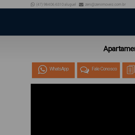
(47) 98406.6310 aluguel
zeni@zeniimoveis.com.br
Apartamen
WhatsApp
Fale Conosco