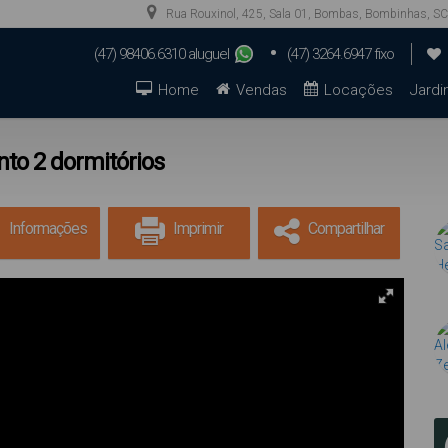
Rua Rouxinol
,
425
,
Sala 01
,
Bombas
,
Bombinhas
,
SC
(47) 98406.6310 aluguel
(47) 3264.6947 fixo
(47) 99923.9944 aluguel
(47) 98879.0739 vendas
Home
Vendas
Locações
Jardi
to 2 dormitórios
Informações
Imprimir
Compartilhar