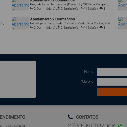
Apartamento 2 dormitórios
Preço de Baixa Temporada (Diária)
R$
200
Rua Periquito,
540, Bombas, Bombinhas, Santa Catarina, Brasil
2
Dormitório(s)
,
2
Banheiro(s)
,
1
Sala(s)
,
1
Suíte(s)
,
2
Vaga(s)
,
Útil:
65
.00
m²
Apartamento 2 Dormitórios
35,
Imóvel para Temporada
Consulte o Valor
Rua Colibri, 204,
il
88215-000, Bombas, Bombinhas, Santa Catarina, Brasil
2
Dormitório(s)
,
2
Banheiro(s)
,
1
Sala(s)
,
1
Suíte(s)
,
2
Vaga(s)
,
Útil:
70
.00
m²
Nome:
Telefone:
ENDIMENTO
CONTATOS
(47) 98406.6310 aluguel
iimoveis.com.br