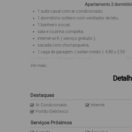
Apartamento 2 dormitórios para
1 suíte casal com ar condicionado;
1 dormitório solteiro com ventilador de teto;
1 banheiro social;
sala e cozinha completa;
internet wi-fi, ( serviço gratuito );
sacada com churrasqueira;
1 vaga de garagem. ( sedan médio ). 4,80 x 2,50
Localizado a 160 metros da praia. Taxa de l
Diárias a partir de R$ 150,00 reais.
Ver mais...
Detalh
Obs: A internet é uma cortesia do imóvel (sem custo/
O imóvel não dispõe de roupas de cama, mesa e banho
Destaques
Ar Condicionado
Internet
Portão Eletrônico
Serviços Próximos