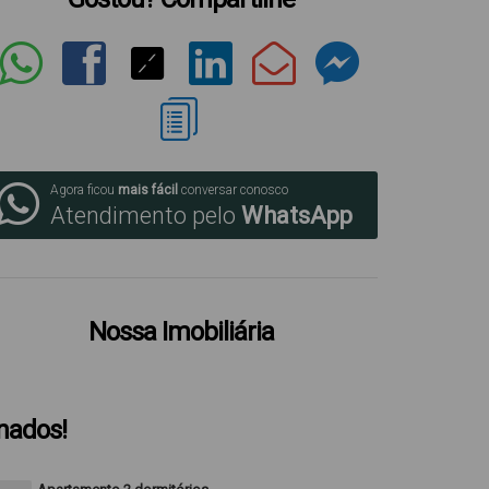
Agora ficou
mais fácil
conversar conosco
Atendimento pelo
WhatsApp
Nossa Imobiliária
onados!