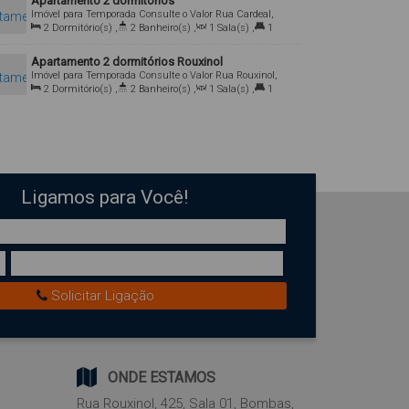
Apartamento 2 dormitórios
Imóvel para Temporada
Consulte o Valor
Rua Cardeal,
458, 88215-000, Bombas, Bombinhas, Santa Catarina,
2
Dormitório(s)
,
2
Banheiro(s)
,
1
Sala(s)
,
1
Brasil
Suíte(s)
,
1
Vaga(s)
,
Útil:
65
.00
m²
Apartamento 2 dormitórios Rouxinol
Imóvel para Temporada
Consulte o Valor
Rua Rouxinol,
457, 88215-000, Bombas, Bombinhas, Santa Catarina,
2
Dormitório(s)
,
2
Banheiro(s)
,
1
Sala(s)
,
1
Brasil
Suíte(s)
,
1
Vaga(s)
,
450m
Distância do Mar
,
Útil:
65
.00
m²
Ligamos para Você!
Solicitar Ligação
ONDE ESTAMOS
Rua Rouxinol
,
425
,
Sala 01
,
Bombas
,