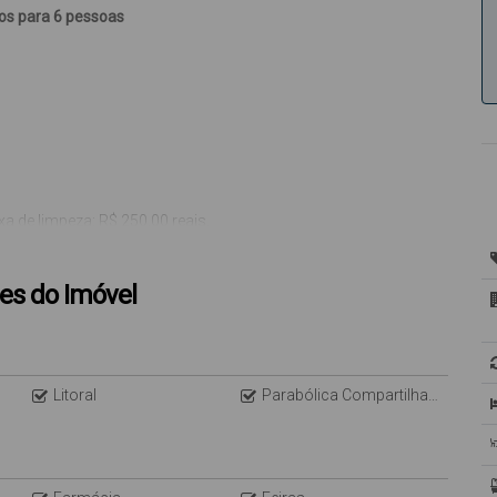
 6 pessoas
impeza: R$ 250,00 reais.
es do Imóvel
locatário). Não nos responsabilizamos por quedas e oscilações.
).
Litoral
Parabólica Compartilhada