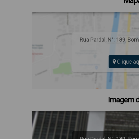
Mapa
Rua Pardal
,
N°:
189
,
Bom
Clique aq
Imagem d
Rua Pardal
,
N°:
189
,
Bom