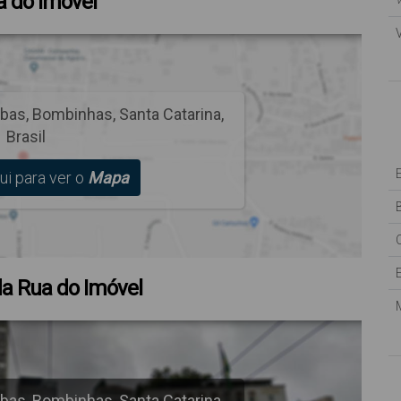
 do Imóvel
V
bas
,
Bombinhas
,
Santa Catarina
,
Brasil
ui para ver o
Mapa
B
a Rua do Imóvel
bas
,
Bombinhas
,
Santa Catarina
,