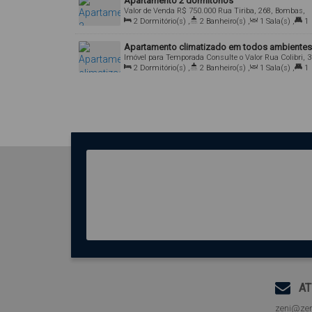
Apartamento 2 dormitórios
Valor de Venda
R$
750.000
Rua Tiriba, 268, Bombas,
Bombinhas, Santa Catarina, Brasil
2
Dormitório(s)
,
2
Banheiro(s)
,
1
Sala(s)
,
1
Suíte(s)
,
Útil:
65
.00
m²
Apartamento climatizado em todos ambientes
Imóvel para Temporada
Consulte o Valor
Rua Colibri, 3
88215-000, Bombas, Bombinhas, Santa Catarina, Bras
2
Dormitório(s)
,
2
Banheiro(s)
,
1
Sala(s)
,
1
Suíte(s)
,
2
Vaga(s)
,
Útil:
65
.00
m²
AT
zeni@zen