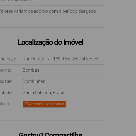
alor das Taxas R$ 250
Valores variam de acordo com o período desejado
Localização do Imóvel
Endereço:
Rua Pardal
,
N°:
189
,
Residencial Vercelli
airro:
Bombas
Cidade:
Bombinhas
Estado:
Santa Catarina, Brasil
Mapa:
Abrir no Google Maps
Gostou? Compartilhe