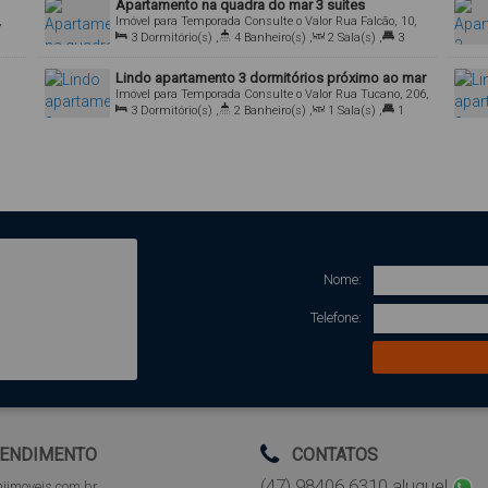
Apartamento na quadra do mar 3 suítes
,
Imóvel para Temporada
Consulte o Valor
Rua Falcão, 10,
Bombas, Bombinhas, Santa Catarina, Brasil
3
Dormitório(s)
,
4
Banheiro(s)
,
2
Sala(s)
,
3
Suíte(s)
,
2
Vaga(s)
,
Útil:
104
.00
m²
Lindo apartamento 3 dormitórios próximo ao mar
,
Imóvel para Temporada
Consulte o Valor
Rua Tucano, 206,
88215-000, Bombas, Bombinhas, Santa Catarina, Brasil
3
Dormitório(s)
,
2
Banheiro(s)
,
1
Sala(s)
,
1
Suíte(s)
,
1
Vaga(s)
,
Útil:
102
.00
m²
Nome:
Telefone:
ENDIMENTO
CONTATOS
(47) 98406.6310 aluguel
iimoveis.com.br