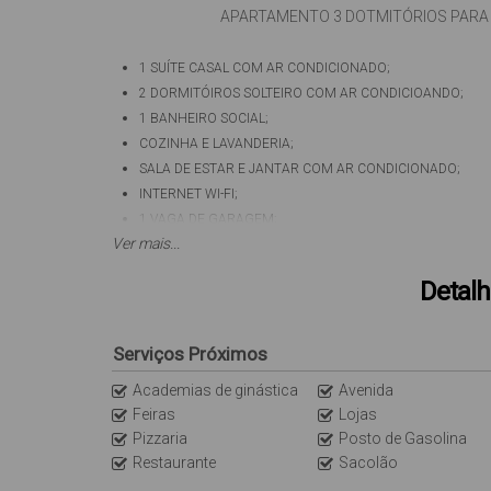
APARTAMENTO 3 DOTMITÓRIOS PARA 8
1 SUÍTE CASAL COM AR CONDICIONADO;
2 DORMITÓIROS SOLTEIRO COM AR CONDICIOANDO;
1 BANHEIRO SOCIAL;
COZINHA E LAVANDERIA;
SALA DE ESTAR E JANTAR COM AR CONDICIONADO;
INTERNET WI-FI;
1 VAGA DE GARAGEM;
Obs: A internet é uma cortesia do imóvel (sem custo/
Ver mais...
O imóvel não dispõe de roupas de cama, mesa e banho
Detalh
Serviços Próximos
Academias de ginástica
Avenida
Feiras
Lojas
Pizzaria
Posto de Gasolina
Restaurante
Sacolão