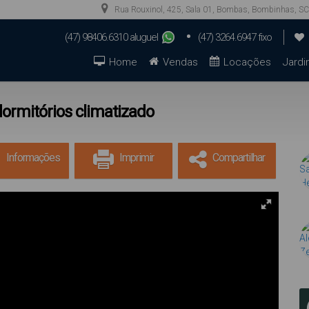
Rua Rouxinol
,
425
,
Sala 01
,
Bombas
,
Bombinhas
,
SC
(47) 98406.6310 aluguel
(47) 3264.6947 fixo
(47) 99923.9944 aluguel
(47) 98879.0739 vendas
Home
Vendas
Locações
Jardi
ormitórios climatizado
Informações
Imprimir
Compartilhar