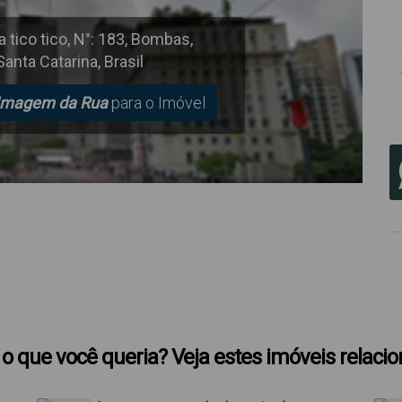
 tico tico
,
N°:
183
,
Bombas
,
Santa Catarina
,
Brasil
Imagem da Rua
para o Imóvel
o que você queria? Veja estes imóveis relaci