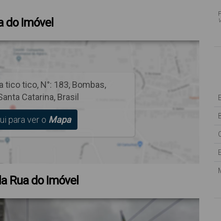
 do Imóvel
V
 tico tico
,
N°:
183
,
Bombas
,
Santa Catarina
,
Brasil
B
ui para ver o
Mapa
a Rua do Imóvel