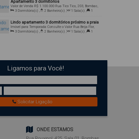
Apartamento 3 dormitórios
Valor de Venda
R$
1.100.000
Rua Tico Tico, 203, Bombas,
Bombinhas, Santa Catarina, Brasil
3
Dormitório(s)
,
2
Banheiro(s)
,
1
Sala(s)
,
1
Suíte(s)
,
1
Vaga(s)
,
Útil:
94
.00
m²
Lindo apartamento 3 dormitórios próximo a praia
Imóvel para Temporada
Consulte o Valor
Rua Beija Flor,
198, 88215-000, Bombas, Bombinhas, Santa Catarina,
3
Dormitório(s)
,
2
Banheiro(s)
,
1
Sala(s)
,
1
Brasil
Suíte(s)
,
1
Vaga(s)
,
Útil:
95
.00
m²
Ligamos para Você!
Solicitar Ligação
ONDE ESTAMOS
Rua Rouxinol
,
425
,
Sala 01
,
Bombas
,