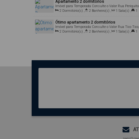
Apartamento 2 dormitórios
Imóvel para Temporada
Consulte o Valor
Rua Periquito
223, 88215-000, Bombas, Bombinhas, Santa Catarina,
2
Dormitório(s)
,
2
Banheiro(s)
,
1
Sala(s)
,
1
Brasil
Suíte(s)
,
1
Vaga(s)
,
Útil:
80
.00
m²
Ótimo apartamento 2 dormitórios
Imóvel para Temporada
Consulte o Valor
Rua Tico Tico
214, 88215-000, Bombas, Bombinhas, Santa Catarina,
2
Dormitório(s)
,
2
Banheiro(s)
,
1
Sala(s)
,
1
Brasil
Suíte(s)
,
1
Vaga(s)
,
Útil:
72
.00
m²
AT
zeni@zen