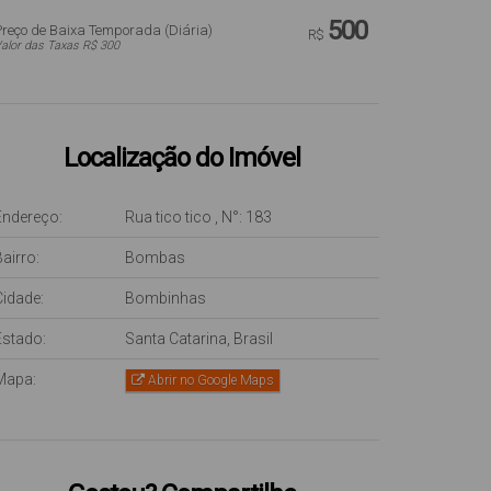
500
Preço de Baixa Temporada (Diária)
R$
alor das Taxas R$ 300
Localização do Imóvel
Endereço:
Rua tico tico
,
N°:
183
airro:
Bombas
Cidade:
Bombinhas
Estado:
Santa Catarina, Brasil
Mapa:
Abrir no Google Maps