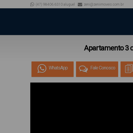
(47) 98406.6310 aluguel
zeni@zeniimoveis.com.br
Apartamento 3 d
WhatsApp
Fale Conosco