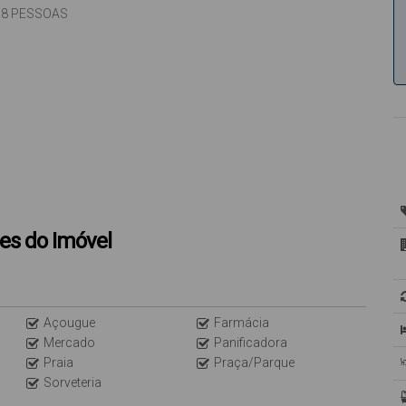
 PESSOAS
locatário). Não nos responsabilizamos por quedas e oscilações.
).
es do Imóvel
Açougue
Farmácia
Mercado
Panificadora
Praia
Praça/Parque
Sorveteria