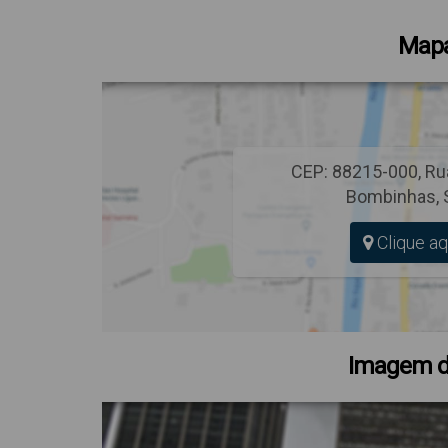
Mapa
CEP: 88215-000
,
Rua
Bombinhas
,
Clique aq
Imagem d