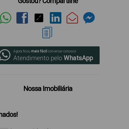
Gostou? Compartilhe
Agora ficou
mais fácil
conversar conosco
Atendimento pelo
WhatsApp
Nossa Imobiliária
onados!