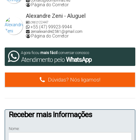
contato@bombinhas.eu
Página do Corretor
Alexandre Zeni - Aluguel
CRECI
22447
+55 (47) 99923-9944
zenialexandre2581@gmail.com
Página do Corretor
Agora ficou
mais fácil
conversar conosco
Atendimento pelo
WhatsApp
Dúvidas? Nós ligamos!
Receber mais Informações
Nome: