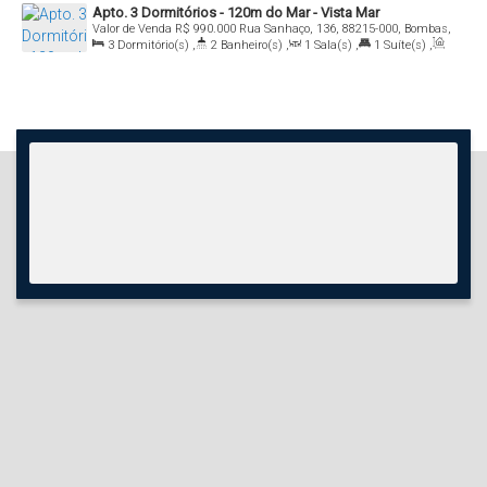
Apto. 3 Dormitórios - 120m do Mar - Vista Mar
Valor de Venda
R$
990.000
Rua Sanhaço, 136, 88215-000, Bombas,
Bombinhas, Santa Catarina, Brasil
3
Dormitório(s)
,
2
Banheiro(s)
,
1
Sala(s)
,
1
Suíte(s)
,
Total:
120
.00
m²
,
1
Vaga(s)
,
Útil:
90
.00
m²