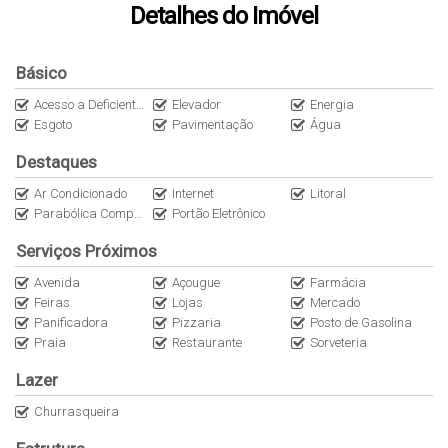
sala de estar e jantar;
Detalhes do Imóvel
internet wi-fi;
Básico
sacada com churrasqueira;
Acesso a Deficientes
Elevador
Energia
1 vaga de garagem;
Esgoto
Pavimentação
Água
Imóvel novo e muito agradável, prédio possui elevador.
Destaques
Ar Condicionado
Internet
Litoral
Localizado a 100 metros da praia, próximo a todo o comércio;
Parabólica Compartilhada
Portão Eletrônico
Obs: A internet é uma cortesia do imóvel (sem custo/locatário). Não nos
Serviços Próximos
responsabilizamos por quedas e oscilações. O imóvel não dispõe de
roupas de cama, mesa e banho).
Avenida
Açougue
Farmácia
Feiras
Lojas
Mercado
Panificadora
Pizzaria
Posto de Gasolina
Praia
Restaurante
Sorveteria
Lazer
Churrasqueira