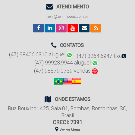
ATENDIMENTO
zeni@zeniimoveis.com.br
CONTATOS
(47) 98406.6310 aluguel
(47) 3264.6947 fixo
(47) 99923.9944 aluguel
(47) 98879.0739 vendas
ONDE ESTAMOS
Rua Rouxinol
,
425
,
Sala 01
,
Bombas
,
Bombinhas
,
SC
,
Brasil
CRECI: 7391
Ver no Mapa