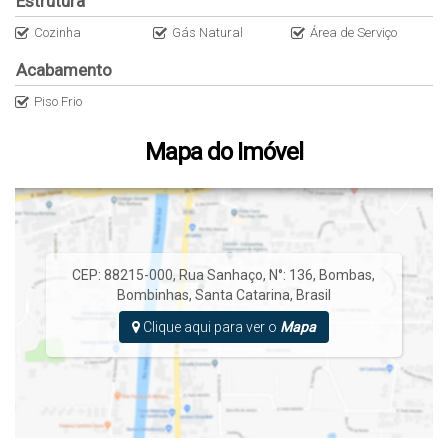
Estrutura
Cozinha
Gás Natural
Área de Serviço
Acabamento
Piso Frio
Mapa do Imóvel
CEP: 88215-000
,
Rua Sanhaço
,
N°:
136
,
Bombas
,
Bombinhas
,
Santa Catarina
,
Brasil
Clique aqui para ver o
Mapa