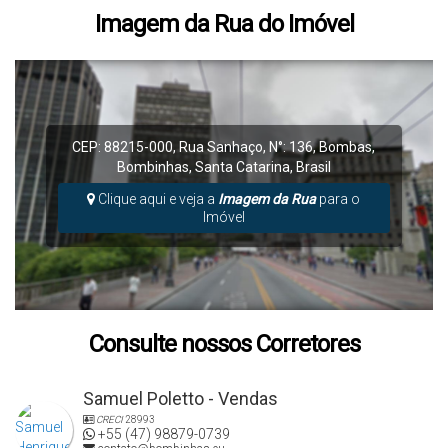
Imagem da Rua do Imóvel
CEP: 88215-000
,
Rua Sanhaço
,
N°:
136
,
Bombas
,
Bombinhas
,
Santa Catarina
,
Brasil
Clique aqui e veja a
Imagem da Rua
para o
Imóvel
Consulte nossos Corretores
Samuel Poletto - Vendas
CRECI
28993
+55 (47) 98879-0739