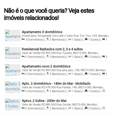
Não é o que você queria? Veja estes
imóveis relacionados!
Apartamento 3 dormitórios
Imóvel para Temporada
Consulte o Valor
Rua Tico Tico, 203, Bombas,
Bombinhas, Santa Catarina, Brasil
3
Dormitório(s)
,
2
Banheiro(s)
,
1
Sala(s)
,
1
Suíte(s)
,
1
Vaga(s)
,
Útil:
94
.00
m²
Residencial Barbados com 2, 3 e 4 suítes
Valor de Venda
R$
995.000
Rua Tucano, 88215-000, Bombas,
Bombinhas, Santa Catarina, Brasil
2
Dormitório(s)
,
3
Banheiro(s)
,
1
Sala(s)
,
2
Suíte(s)
,
2
Vaga(s)
,
Útil:
85
.00
m²
Apartamento novo 2 dormitórios
Valor de Venda
R$
980.000
Rua pica pau, 166, 88215-000, Bombas,
Bombinhas, Santa Catarina, Brasil
2
Dormitório(s)
,
2
Banheiro(s)
,
1
Sala(s)
,
1
Suíte(s)
,
1
Vaga(s)
,
Útil:
84
.00
m²
Apto. 2 dormitórios - 140m do Mar - Mobiliado
Valor de Venda
R$
979.000
Rua Pardal, 149, 88215-000, Bombas,
Bombinhas, Santa Catarina, Brasil
2
Dormitório(s)
,
2
Banheiro(s)
,
1
Sala(s)
,
1
Suíte(s)
,
Total:
130
.00
m²
,
1
Vaga(s)
,
Útil:
100
.00
m²
Aptos. 2 Suítes - 200m do Mar
Valor de Venda
R$
889.000
Rua Gavião, 88215-000, Bombas,
Bombinhas, Santa Catarina, Brasil
2
Dormitório(s)
,
2
Banheiro(s)
,
1
Sala(s)
,
2
Suíte(s)
,
Total:
85
.00
m²
,
1
Vaga(s)
,
Útil:
77
.00
m²