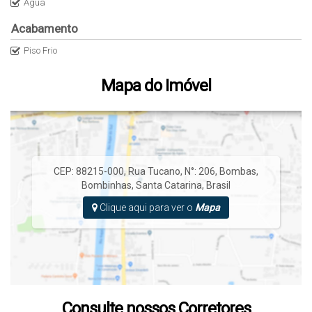
Água
Acabamento
Piso Frio
Mapa do Imóvel
CEP: 88215-000
,
Rua Tucano
,
N°:
206
,
Bombas
,
Bombinhas
,
Santa Catarina
,
Brasil
Clique aqui para ver o
Mapa
Consulte nossos Corretores