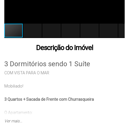
Descrição do Imóvel
3 Dormitórios sendo 1 Suíte
COM VISTA PARA O MAR
Mobiliado!
3 Quartos + Sacada de Frente com Churrasqueira
O Apartamento:
- Totalmente Mobiliado.
Ver mais...
- 3 Quartos sendo 1 suíte.