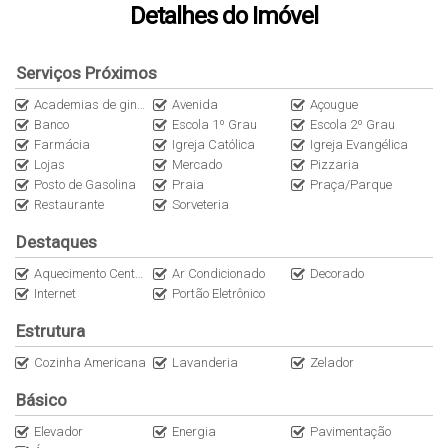
Detalhes do Imóvel
- 1 Banheiro Social.
- Sala Completa.
- Ar condicionados Split.
Serviços Próximos
- Vaga de Garagem Privativa para 2 carros.
- Sacada com churrasqueira.
Academias de ginástica
Avenida
Açougue
Banco
Escola 1º Grau
Escola 2º Grau
Farmácia
Igreja Católica
Igreja Evangélica
Lojas
Mercado
Pizzaria
Prédio com:
Posto de Gasolina
Praia
Praça/Parque
Elevador
Restaurante
Sorveteria
Cisterna
Destaques
Internet
Portão Eletrônico
Aquecimento Central
Ar Condicionado
Decorado
Acabamento em Gesso
Internet
Portão Eletrônico
Piso Porcelanato
Estrutura
Câmeras de Segurança
Água e Gás individuais
Cozinha Americana
Lavanderia
Zelador
Básico
Elevador
Energia
Pavimentação