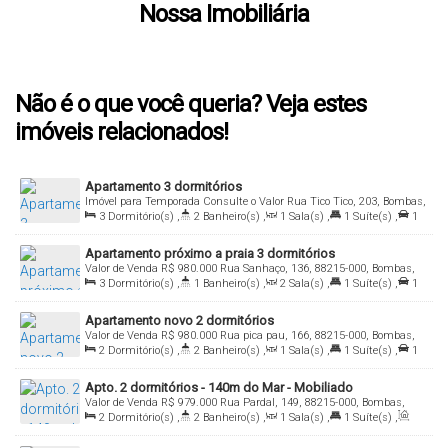
Nossa Imobiliária
Não é o que você queria? Veja estes
imóveis relacionados!
Apartamento 3 dormitórios
Imóvel para Temporada
Consulte o Valor
Rua Tico Tico, 203, Bombas,
Bombinhas, Santa Catarina, Brasil
3
Dormitório(s)
,
2
Banheiro(s)
,
1
Sala(s)
,
1
Suíte(s)
,
1
Vaga(s)
,
Útil:
94
.00
m²
Apartamento próximo a praia 3 dormitórios
Valor de Venda
R$
980.000
Rua Sanhaço, 136, 88215-000, Bombas,
Bombinhas, Santa Catarina, Brasil
3
Dormitório(s)
,
1
Banheiro(s)
,
2
Sala(s)
,
1
Suíte(s)
,
1
Vaga(s)
,
Útil:
94
.00
m²
Apartamento novo 2 dormitórios
Valor de Venda
R$
980.000
Rua pica pau, 166, 88215-000, Bombas,
Bombinhas, Santa Catarina, Brasil
2
Dormitório(s)
,
2
Banheiro(s)
,
1
Sala(s)
,
1
Suíte(s)
,
1
Vaga(s)
,
Útil:
84
.00
m²
Apto. 2 dormitórios - 140m do Mar - Mobiliado
Valor de Venda
R$
979.000
Rua Pardal, 149, 88215-000, Bombas,
Bombinhas, Santa Catarina, Brasil
2
Dormitório(s)
,
2
Banheiro(s)
,
1
Sala(s)
,
1
Suíte(s)
,
Total:
130
.00
m²
,
1
Vaga(s)
,
Útil:
100
.00
m²