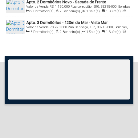
Apto. 2 Dormitórios Novo - Sacada de Frente
Valor de Venda
R$
1.150.000
Rua corrupião, 580, 88215-000, Bombas,
Bombinhas, Santa Catarina, Brasil
2
Dormitório(s)
,
2
Banheiro(s)
,
1
Sala(s)
,
1
Suíte(s)
,
Total:
95
.00
m²
,
1
Vaga(s)
,
Útil:
80
.00
m²
Apto. 3 Dormitórios - 120m do Mar - Vista Mar
Valor de Venda
R$
990.000
Rua Sanhaço, 136, 88215-000, Bombas,
Bombinhas, Santa Catarina, Brasil
3
Dormitório(s)
,
2
Banheiro(s)
,
1
Sala(s)
,
1
Suíte(s)
,
Total:
120
.00
m²
,
1
Vaga(s)
,
Útil:
90
.00
m²