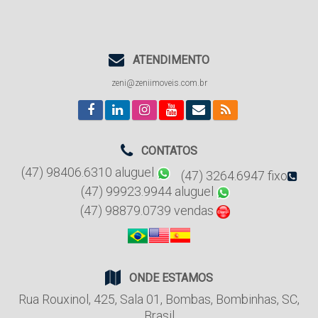
ATENDIMENTO
zeni@zeniimoveis.com.br
CONTATOS
(47) 98406.6310 aluguel
(47) 3264.6947 fixo
(47) 99923.9944 aluguel
(47) 98879.0739 vendas
ONDE ESTAMOS
Rua Rouxinol
,
425
,
Sala 01
,
Bombas
,
Bombinhas
,
SC
,
Brasil