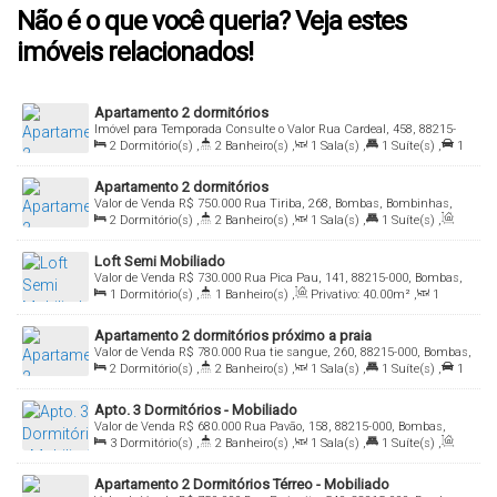
Não é o que você queria? Veja estes
imóveis relacionados!
Apartamento 2 dormitórios
Imóvel para Temporada
Consulte o Valor
Rua Cardeal, 458, 88215-
000, Bombas, Bombinhas, Santa Catarina, Brasil
2
Dormitório(s)
,
2
Banheiro(s)
,
1
Sala(s)
,
1
Suíte(s)
,
1
Vaga(s)
,
Útil:
65
.00
m²
Apartamento 2 dormitórios
Valor de Venda
R$
750.000
Rua Tiriba, 268, Bombas, Bombinhas,
Santa Catarina, Brasil
2
Dormitório(s)
,
2
Banheiro(s)
,
1
Sala(s)
,
1
Suíte(s)
,
Útil:
65
.00
m²
Loft Semi Mobiliado
Valor de Venda
R$
730.000
Rua Pica Pau, 141, 88215-000, Bombas,
Bombinhas, Santa Catarina, Brasil
1
Dormitório(s)
,
1
Banheiro(s)
,
Privativo:
40
.00
m²
,
1
Sala(s)
,
1
Vaga(s)
Apartamento 2 dormitórios próximo a praia
Valor de Venda
R$
780.000
Rua tie sangue, 260, 88215-000, Bombas,
Bombinhas, Santa Catarina, Brasil
2
Dormitório(s)
,
2
Banheiro(s)
,
1
Sala(s)
,
1
Suíte(s)
,
1
Vaga(s)
,
Útil:
70
.00
m²
Apto. 3 Dormitórios - Mobiliado
Valor de Venda
R$
680.000
Rua Pavão, 158, 88215-000, Bombas,
Bombinhas, Santa Catarina, Brasil
3
Dormitório(s)
,
2
Banheiro(s)
,
1
Sala(s)
,
1
Suíte(s)
,
Total:
100
.00
m²
,
1
Vaga(s)
,
Útil:
90
.00
m²
Apartamento 2 Dormitórios Térreo - Mobiliado