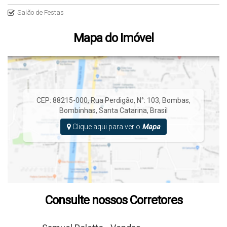
Salão de Festas
Mapa do Imóvel
CEP: 88215-000
,
Rua Perdigão
,
N°:
103
,
Bombas
,
Bombinhas
,
Santa Catarina
,
Brasil
Clique aqui para ver o
Mapa
Consulte nossos Corretores