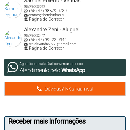
Samuel Poletto - Vendas
CRECI
28993
+55 (47) 98879-0739
contato@bombinhas.eu
Página do Corretor
Alexandre Zeni - Aluguel
CRECI
22447
+55 (47) 99923-9944
zenialexandre2581@gmail.com
Página do Corretor
Agora ficou
mais fácil
conversar conosco
Atendimento pelo
WhatsApp
Dúvidas? Nós ligamos!
Receber mais Informações