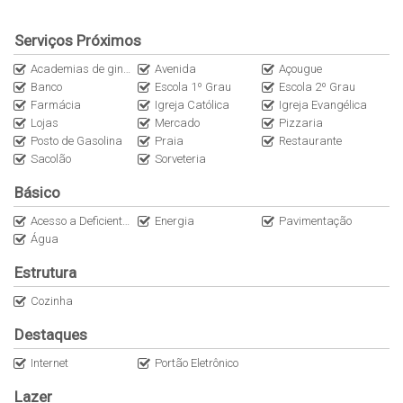
Câmeras de Segurança
Serviços Próximos
Cisterna
Academias de ginástica
Avenida
Açougue
Internet
Banco
Escola 1º Grau
Escola 2º Grau
Portão Eletrônico
Farmácia
Igreja Católica
Igreja Evangélica
Lojas
Mercado
Pizzaria
Posto de Gasolina
Praia
Restaurante
Sacolão
Sorveteria
Básico
Acesso a Deficientes
Energia
Pavimentação
Água
Estrutura
Cozinha
Destaques
Internet
Portão Eletrônico
Lazer