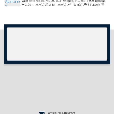
Valor de Venda
R$
750.000
Rua Periquito, 540, 88215-000, Bombas,
Bombinhas, Santa Catarina, Brasil
2
Dormitório(s)
,
2
Banheiro(s)
,
1
Sala(s)
,
1
Suíte(s)
,
Total:
90
.00
m²
,
3
Vaga(s)
,
Útil:
74
.00
m²
ATENDIMENTO