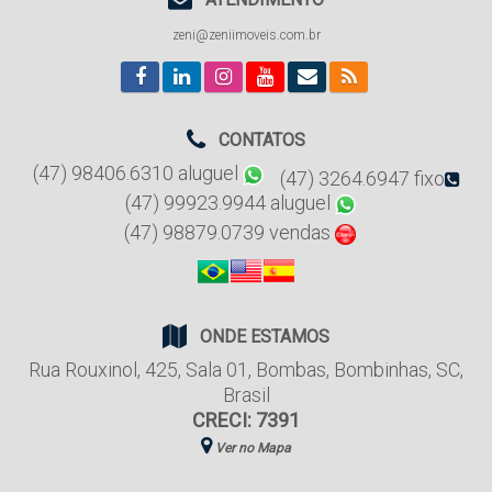
zeni@zeniimoveis.com.br
CONTATOS
(47) 98406.6310 aluguel
(47) 3264.6947 fixo
(47) 99923.9944 aluguel
(47) 98879.0739 vendas
ONDE ESTAMOS
Rua Rouxinol
,
425
,
Sala 01
,
Bombas
,
Bombinhas
,
SC
,
Brasil
CRECI: 7391
Ver no Mapa