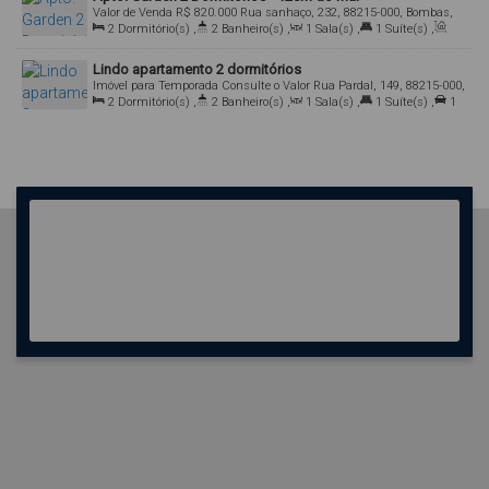
Valor de Venda
R$
820.000
Rua sanhaço, 232, 88215-000, Bombas,
Bombinhas, Santa Catarina, Brasil
2
Dormitório(s)
,
2
Banheiro(s)
,
1
Sala(s)
,
1
Suíte(s)
,
Total:
120
.00
m²
,
1
Vaga(s)
,
Útil:
88
.00
m²
Lindo apartamento 2 dormitórios
Imóvel para Temporada
Consulte o Valor
Rua Pardal, 149, 88215-000,
Bombas, Bombinhas, Santa Catarina, Brasil
2
Dormitório(s)
,
2
Banheiro(s)
,
1
Sala(s)
,
1
Suíte(s)
,
1
Vaga(s)
,
Útil:
74
.00
m²