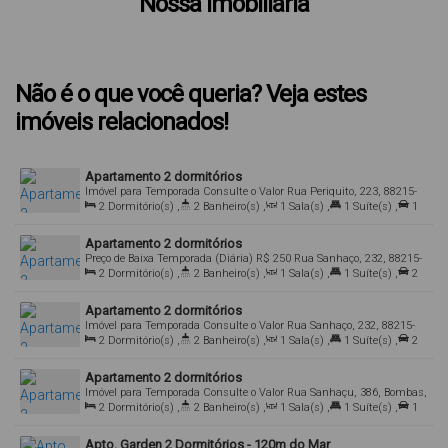
Nossa Imobiliária
Não é o que você queria? Veja estes
imóveis relacionados!
Apartamento 2 dormitórios
Imóvel para Temporada
Consulte o Valor
Rua Periquito, 223, 88215-
000, Bombas, Bombinhas, Santa Catarina, Brasil
2
Dormitório(s)
,
2
Banheiro(s)
,
1
Sala(s)
,
1
Suíte(s)
,
1
Vaga(s)
,
Útil:
80
.00
m²
Apartamento 2 dormitórios
Preço de Baixa Temporada (Diária)
R$
250
Rua Sanhaço, 232, 88215-
000, Bombas, Bombinhas, Santa Catarina, Brasil
2
Dormitório(s)
,
2
Banheiro(s)
,
1
Sala(s)
,
1
Suíte(s)
,
2
Vaga(s)
,
Útil:
74
.00
m²
Apartamento 2 dormitórios
Imóvel para Temporada
Consulte o Valor
Rua Sanhaço, 232, 88215-
000, Bombas, Bombinhas, Santa Catarina, Brasil
2
Dormitório(s)
,
2
Banheiro(s)
,
1
Sala(s)
,
1
Suíte(s)
,
2
Vaga(s)
,
Útil:
78
.00
m²
Apartamento 2 dormitórios
Imóvel para Temporada
Consulte o Valor
Rua Sanhaçu, 386, Bombas,
Bombinhas, Santa Catarina, Brasil
2
Dormitório(s)
,
2
Banheiro(s)
,
1
Sala(s)
,
1
Suíte(s)
,
1
Vaga(s)
,
Útil:
75
.00
m²
Apto. Garden 2 Dormitórios - 120m do Mar