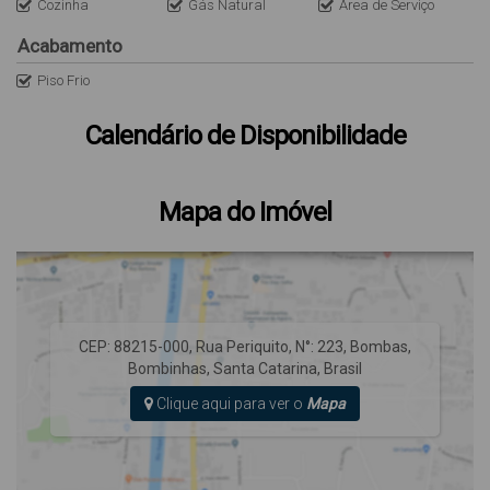
Roupas de Cama
Cozinha
Gás Natural
Área de Serviço
Não disponibilizamos roupas de cama, toalhas e lençóis.
Acabamento
LOCALIZAÇÃO EXATA DA IMOBILIÁRIA
: estamos localizados na
Piso Frio
Rua Rouxinol, 425 - bairro Bombas - bombinhas – SC.
Calendário de Disponibilidade
TAXAS:
Taxa de limpeza única: R$ 250,00 reais.
ACOMODA ATÉ 6 PESSOAS
Mapa do Imóvel
Pet somente de porte pequeno
CEP: 88215-000
,
Rua Periquito
,
N°:
223
,
Bombas
,
Bombinhas
,
Santa Catarina
,
Brasil
Clique aqui para ver o
Mapa