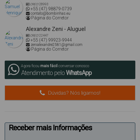
CRECI
28993
+55 (47) 98879-0739
contato@bombinhas.eu
Página do Corretor
Alexandre Zeni - Aluguel
CRECI
22447
+55 (47) 99923-9944
zenialexandre2581@gmail.com
Página do Corretor
Agora ficou
mais fácil
conversar conosco
Atendimento pelo
WhatsApp
Dúvidas? Nós ligamos!
Receber mais Informações