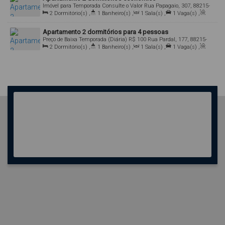
Imóvel para Temporada
Consulte o Valor
Rua Papagaio, 307, 88215-
000, Bombas, Bombinhas, Santa Catarina, Brasil
2
Dormitório(s)
,
1
Banheiro(s)
,
1
Sala(s)
,
1
Vaga(s)
,
Útil:
60
.00
m²
Apartamento 2 dormitórios para 4 pessoas
Preço de Baixa Temporada (Diária)
R$
100
Rua Pardal, 177, 88215-
000, Bombas, Bombinhas, Santa Catarina, Brasil
2
Dormitório(s)
,
1
Banheiro(s)
,
1
Sala(s)
,
1
Vaga(s)
,
Útil:
60
.00
m²