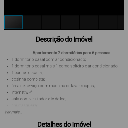
Descrição do Imóvel
Apartamento 2 dormitórios para 6 pessoas
1 dormitório casal com ar condicionado;
1 dormitório casal mais 1 cama solteiro e ar condicionado;
1 banheiro social;
cozinha completa;
área de serviço com maquina de lavar roupas;
internet wi-fi;
sala com ventilador e tv de lcd;
churrasqueira;
Ver mais...
1 vaga de estacionamento,
veículo porte médio.
Taxa de limpeza: R$ 250,00 reais
Detalhes do Imóvel
Localizado a 170 metros da praia.