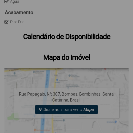
Água
Acabamento
Piso Frio
Calendário de Disponibilidade
Mapa do Imóvel
Rua Papagaio
,
N°:
307
,
Bombas
,
Bombinhas
,
Santa
Catarina
,
Brasil
Clique aqui para ver o
Mapa