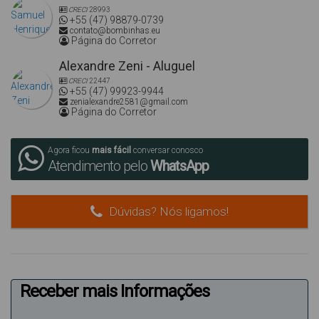
CRECI
28993
+55 (47) 98879-0739
contato@bombinhas.eu
Página do Corretor
Alexandre Zeni - Aluguel
CRECI
22447
+55 (47) 99923-9944
zenialexandre2581@gmail.com
Página do Corretor
Agora ficou
mais fácil
conversar conosco
Atendimento pelo
WhatsApp
Dúvidas? Nós ligamos!
Receber mais Informações