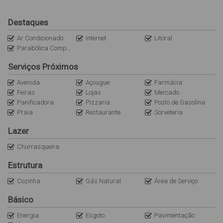
Diárias a partir de R$ 150,00 reais.
Destaques
Obs: A internet é uma cortesia do imóvel (sem custo/locatário).
Ar Condicionado
Internet
Litoral
Não nos responsabilizamos por quedas e oscilações. O imóvel
Parabólica Compartilhada
não dispõe de roupas de cama, mesa e banho).
Serviços Próximos
Avenida
Açougue
Farmácia
Feiras
Lojas
Mercado
Panificadora
Pizzaria
Posto de Gasolina
Praia
Restaurante
Sorveteria
Lazer
Churrasqueira
Estrutura
Cozinha
Gás Natural
Área de Serviço
Básico
Energia
Esgoto
Pavimentação