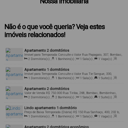
Nossa Imobiliária
Não é o que você queria? Veja estes
imóveis relacionados!
Apartamento 2 dormitórios
Imóvel para Temporada
Consulte o Valor
Rua Papagaio, 307, Bombas,
Bombinhas, Santa Catarina, Brasil
2
Dormitório(s)
,
1
Banheiro(s)
,
1
Sala(s)
,
1
Vaga(s)
,
Útil:
50
.00
m²
Apartamento 1 dormitórios
Imóvel para Temporada
Consulte o Valor
Rua Tie Sangue, 330,
Bombas, Bombinhas, Santa Catarina, Brasil
1
Dormitório(s)
,
1
Banheiro(s)
,
1
Sala(s)
,
1
Suíte(s)
,
Útil:
45
.00
m²
Apartamento 2 dormitórios
Valor de Venda
R$
750.000
Rua Tiriba, 268, Bombas, Bombinhas,
Santa Catarina, Brasil
2
Dormitório(s)
,
2
Banheiro(s)
,
1
Sala(s)
,
1
Suíte(s)
,
Útil:
65
.00
m²
Lindo apartamento 1 dormitório
Preço de Baixa Temporada (Diária)
R$
150
Rua Sanhaço, 400, 202 b,
88215-000, Bombas, Bombinhas, Santa Catarina, Brasil
1
Dormitório(s)
,
1
Banheiro(s)
,
1
Sala(s)
,
1
Vaga(s)
,
Útil:
45
.00
m²
Apartamento 2 dormitórios econômico